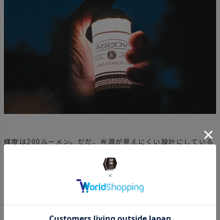
輝度は200ルーメン。だだ、光源が見えにくい設計にしている
ので同じルーメンでも光源が見えるランタンと比べると少し暗
く感じるかと思いますが、その分通常利用で眩しくはありま
せん。
スイッチはタッチセンサーで、暗闇でも一発点灯可能です。点
灯は「Low」→「Hight」→「Off」とシンプル。弱から点灯