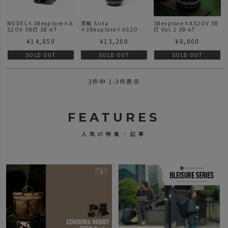
NODEL×38explore×A
漆板 Siita
38explore×AS2OV 38
S2OV 38灯 38-kT
×38explore×AS2OV
灯 Vol.2 38-kT
(MIYABI)
38灯 38-kT (MIYABI)
(MIYABI) AS2OV別注
¥
14,850
¥
13,200
¥
8,800
別注
Vol.2
SOLD OUT
SOLD OUT
SOLD OUT
3
件中
1
-
3
件表示
FEATURES
人気の特集・記事