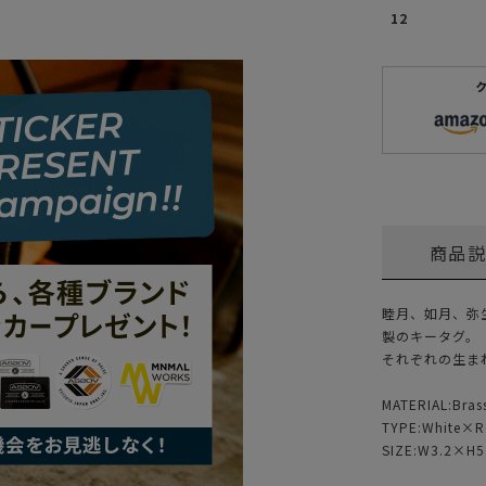
12
商品
睦月、如月、弥
製のキータグ。
それぞれの生ま
MATERIAL:Bras
TYPE:White×R
SIZE:W3.2×H5