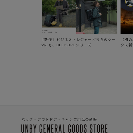
ク
ス
L
u
n
a
r
C
a
l
【新作】ビジネス・レジャーどちらのシー
【初の
e
ンにも、BLEISUREシリーズ
クス新
n
d
a
r
P
l
a
t
e
K
e
y
T
a
g
バッグ・アウトドア・キャンプ用品の通販