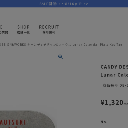
SALE開催中 ～8/16まで >>
AQ
SHOP
RECRUIT
る質問
店舗一覧
採用情報
DESIGN&WORKS キャンディデザイン&ワークス Lunar Calendar Plate Key Tag
PICK UP BRAND
AREL
OUTDOOR
G
CANDY D
アウトドア
ゴ
Lunar Cal
テント/タープ
キャディバ
商品番号
DE-
ファニチャー
バッグ/ポ
GOLF
MINIMAL WORKS
CA
¥
1,320
ランタン/ライト
クラブケー
税
その他の取扱ブランド一覧はこちら
寝具
ウェア/ア
No.
キッチン
その他グッ