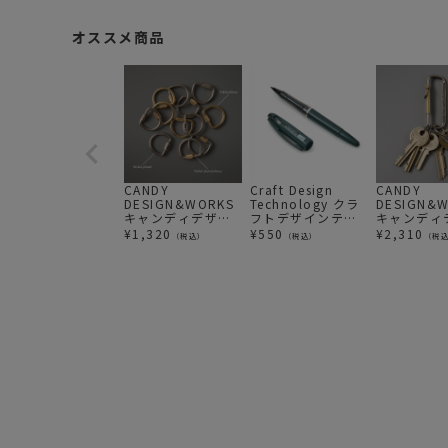
オススメ商品
CANDY
Craft Design
CANDY
DESIGN&WORKS
Technology クラ
DESIGN&
キャンディデザイ
フトデザインテク
キャンディ
ン&ワークス
ノロジー CDT x ぺ
ン&ワーク
¥
1,320
¥
550
¥
2,310
（税込）
（税込）
（税
Lyman キーホルダ
んてる UNBY別注
Kendrick
ー
ダー