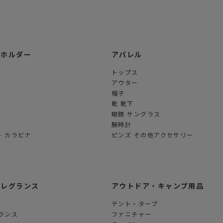
ーホルダー
アパレル
トップス
アウター
ス
帽子
ス
靴 靴下
眼鏡 サングラス
腕時計
 カラビナ
ピンズ その他アクセサリー
フレグランス
アウトドア・キャンプ用品
テント・タープ
ランス
ファニチャー