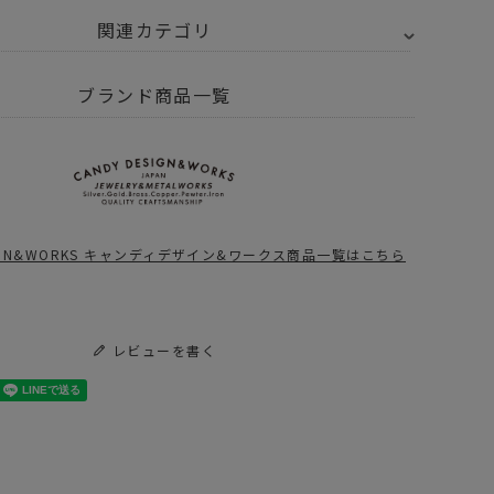
関連カテゴリ
・キーホルダー
キーホルダー カラビナ
ブランド商品一覧
Y SELECT
CANDY DESIGN&WORKS - キャンディデザイン&ワークス
ANDY
Sonnenglas ソネ
ESIGN&WORKS
ングラス ミニ
ャンディデザイ
Generation 6
ESIGN&WORKS キャンディデザイン&ワークス商品一覧はこちら
&ワークス
(250ml)ソーラー
2,420
¥
5,419
（税込）
（税込）
olger ホルガー
トップセット
ークリップ カラ
ナ
レビューを書く