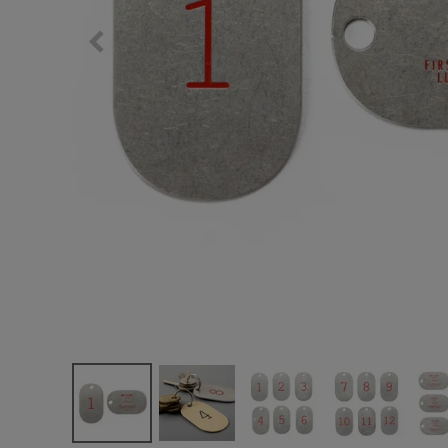
サングラス/メ
時計
その他