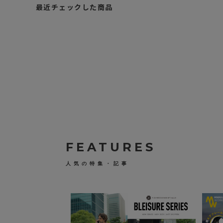
最近チェックした商品
C
A
N
D
¥
Y
1
D
,
E
S
3
I
2
G
0
N
（
&
税
W
込
O
）
R
K
S
キ
FEATURES
ャ
ン
デ
人気の特集・記事
ィ
デ
ザ
イ
ン
&
ワ
ー