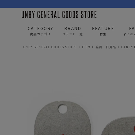
CATEGORY
BRAND
FEATURE
F
商品カテゴリ
ブランド一覧
特集
よくあ
UNBY GENERAL GOODS STORE
ITEM
雑貨・日用品
CANDY 
BAG
APP
バッグ
アパレル
リュック/バックパック
トップス
ショルダー/サコッシュ
アウター
AS2OV
AS2OV 
ビジネスバッグ
パンツ
トートバッグ/ボストン
キャップ/帽子
ポーチ・クラッチ
シューズ/靴下