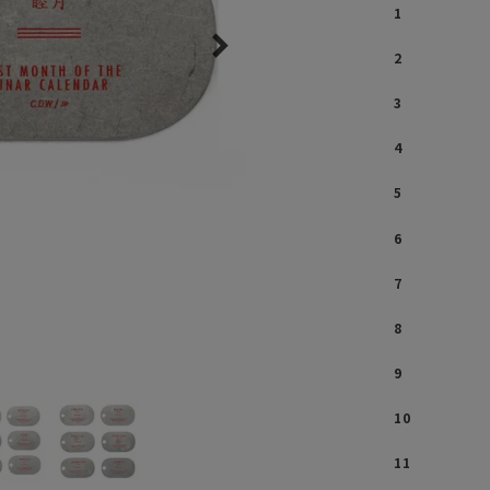
1
ガネ
焚き火/ストーブ
フィールドギア
2
クーラーボックス
3
コンテナ/収納
4
ステッカー
5
その他
6
7
8
9
10
11