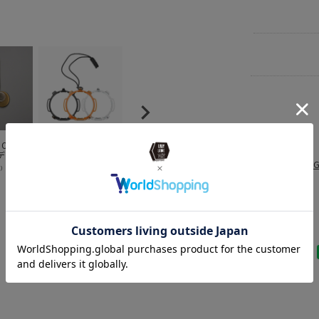
ITEM
財布
BRAND
UNB
Sonnenglas ソネ
CANDY
DETAIL INC. ディ
C
WORKS
ングラス アドベン
DESIGN&WORKS
ティールインク
D
デザイ
チャーマウント ク
キャンディデザイ
One Eyed Jacks
キ
CANDY D
ス
ラシック
ン&ワークス
ン
¥
2,750
¥
2,200
¥
2,200
¥
込）
（税込）
（税込）
（税込）
 キーホル
Gordon ゴードン
H
キーホルダー
キ
ビ