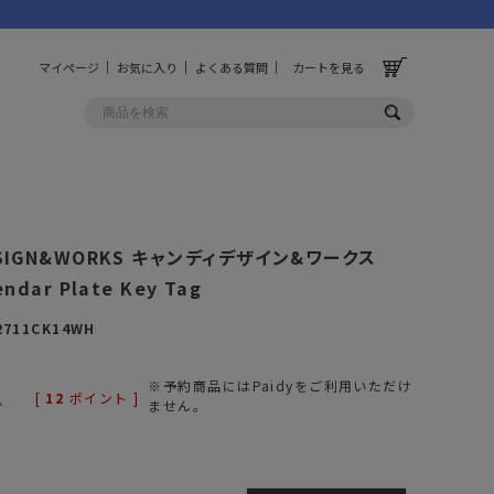
マイページ
お気に入り
よくある質問
カートを見る
OLF
OTHER
ESIGN&WORKS キャンディデザイン&ワークス
ルフ
その他
endar Plate Key Tag
ッグ
財布
2711CK14WH
ーチ
キーホルダー/カラビナ
BINZERO
UNBY ORIGINAL
※予約商品にはPaidyをご利用いただけ
[
12
ポイント ]
ス
キッチンツール
込
ません。
パレル
インテリア
ズ
収納