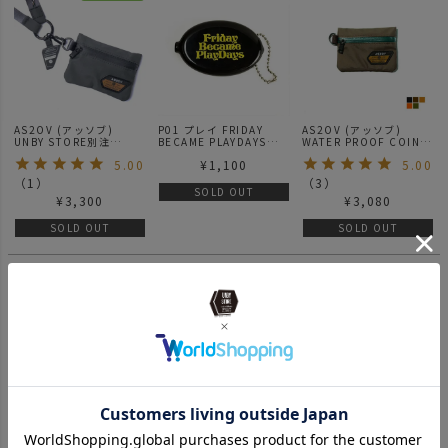
AS2OV (アッソブ)
P01 プレイ FRIDAY
AS2OV (アッソブ)
UNBY STORE別注
BECAME PLAYDAYS
WATER PROOF COIN
WATER PROOF COIN
COIN CASE コインケー
CASE 防水 コインケー
5.00
¥
1,100
5.00
CASE GRAY 防水 コイン
ス
ス
ケース
（
1
）
（
3
）
SOLD OUT
¥
3,300
¥
3,080
SOLD OUT
SOLD OUT
CANDY
DESIGN&WORKS キャ
ンディデザイン&ワーク
¥
2,640
ス