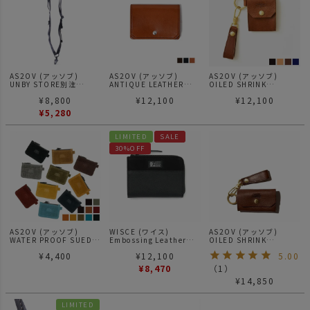
AS2OV (アッソブ)
AS2OV (アッソブ)
AS2OV (アッソブ)
UNBY STORE別注
ANTIQUE LEATHER
OILED SHRINK
WATER PROOF HABIT
WALLET SERIES
LEATHER COIN CASE /
¥
8,800
¥
12,100
¥
12,100
SHOULDER GRAY 防水
LEATHER CARD CASE /
コインケース
ストラップ
カードケース
¥
5,280
LIMITED
SALE
30%OFF
AS2OV (アッソブ)
WISCE (ワイス)
AS2OV (アッソブ)
WATER PROOF SUEDE
Embossing Leather
OILED SHRINK
COIN CASE / コインケ
Coin Case コインケース
LEATHER KEY CASE /
¥
4,400
¥
12,100
5.00
ース
UNBYSTORE 別注
キーケース
¥
8,470
（
1
）
¥
14,850
LIMITED