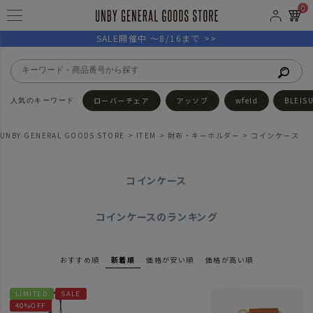
0
SALE開催中 ～8/16まで >>
ローバーチェア
アッソブ
wfeld
BLEIS
UNBY GENERAL GOODS STORE
ITEM
財布・キーホルダー
コインケース
コインケース
コインケースのランキング
おすすめ順
新着順
価格が安い順
価格が高い順
LIMITED
SALE
40%OFF