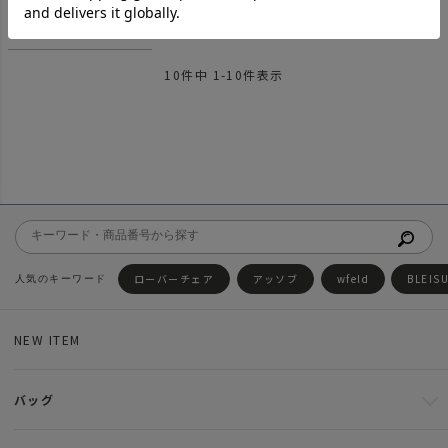
Burroughs コインケー
ス
SOLD OUT
10
件中
1
-
10
件表示
ローバーチェア
アッソブ
wfeld
BLEIS
NEW ITEM
バッグ