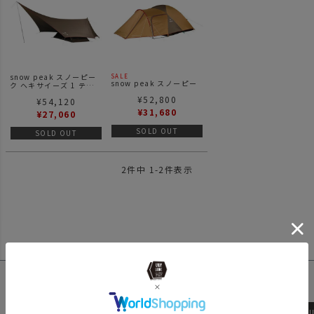
snow peak スノーピー
SALE
snow peak スノーピー
ク ヘキサイーズ 1 テン
ク アメニティドームM テ
ト シェルター
¥
52,800
ント シェルター
¥
54,120
¥
31,680
¥
27,060
SOLD OUT
SOLD OUT
2
件中
1
-
2
件表示
ローバーチェア
アッソブ
wfeld
BLEIS