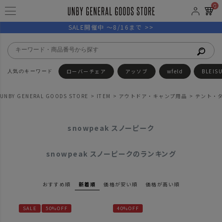
0
SALE開催中 ～8/16まで >>
ローバーチェア
アッソブ
wfeld
BLEIS
UNBY GENERAL GOODS STORE
ITEM
アウトドア・キャンプ用品
テント・
snowpeak スノーピーク
snowpeak スノーピークのランキング
おすすめ順
新着順
価格が安い順
価格が高い順
SALE
50%OFF
40%OFF