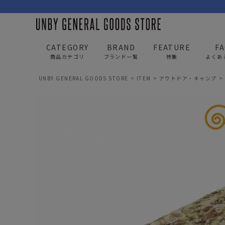
CATEGORY
BRAND
FEATURE
F
商品カテゴリ
ブランド一覧
特集
よくあ
UNBY GENERAL GOODS STORE
ITEM
アウトドア・キャンプ
BAG
APP
バッグ
アパレル
リュック/バックパック
トップス
ショルダー/サコッシュ
アウター
AS2OV
AS2OV 
ビジネスバッグ
パンツ
トートバッグ/ボストン
キャップ/帽子
ポーチ・クラッチ
シューズ/靴下