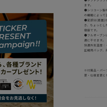
ます。
●シリコーン製中
の繊維によって
●足部分(底面
き、ちょっとし
寝袋です。
●フルオープン
適に干せます。
快適外気温度：
圧縮用バッグ、
※付属品・パー
更・仕様変更と