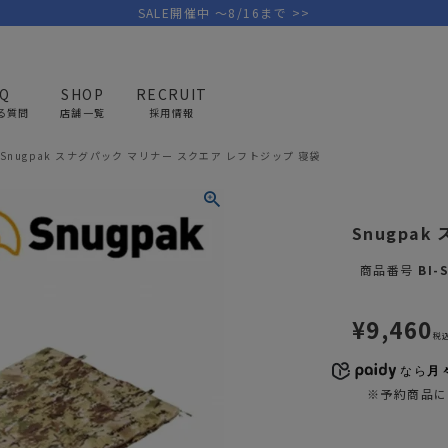
SALE開催中 ～8/16まで >>
AQ
SHOP
RECRUIT
る質問
店舗一覧
採用情報
Snugpak スナグパック マリナー スクエア レフトジップ 寝袋
PICK UP BRAND
AREL
OUTDOOR
G
Snugpak
アウトドア
ゴ
商品番号
BI-
テント/タープ
キャディバ
¥
9,460
ファニチャー
バッグ/ポ
税
GOLF
MINIMAL WORKS
CA
ランタン/ライト
クラブケー
なら
月々
その他の取扱ブランド一覧はこちら
※予約商品に
寝具
ウェア/ア
キッチン
その他グッ