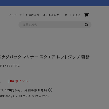
マイページ
お気に入り
よくある質問
カートを見る
OLF
OTHER
 スナグパック マリナー スクエア レフトジップ 寝袋
ルフ
その他
SP14639TPC
ッグ
財布
ーチ
キーホルダー/カラビナ
[
86
ポイント ]
込
BINZERO
UNBY ORIGINAL
ス
キッチンツール
1,576円
から。分割手数料無料
はPaidyをご利用いただけません。
パレル
インテリア
ズ
収納