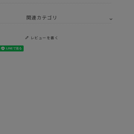
関連カテゴリ
トドア・キャンプ用品
レビューを書く
トドア・キャンプ用品
寝具
Y SELECT
Snugpak スナグパック
トドア・キャンプ用品
寝具
寝袋(シェラフ)