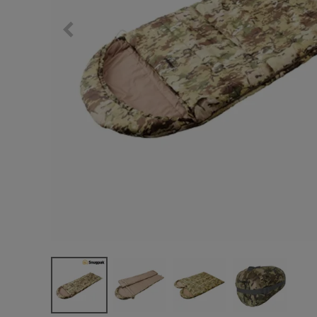
サングラス/メ
時計
その他