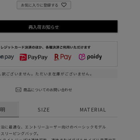
お気に入りに登録する
ステーショナリー
コスメ/フレグランス
再入荷お知らせ
スマホアクセ
ステッカー
食品/調味料
その他/ホビー
し訳ございません。ただいま在庫がございません。
商品についてのお問い合わせ
説明
SIZE
MATERIAL
中泊に最適な、エントリーユーザー向けのベーシックモデル
のスリーピングバッグ。
とライトジップは連結可能。連結すればダブルサイズに変更出来