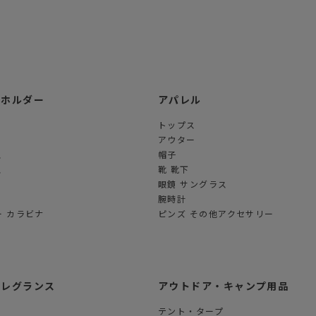
ーホルダー
アパレル
トップス
アウター
ス
帽子
ス
靴 靴下
眼鏡 サングラス
腕時計
 カラビナ
ピンズ その他アクセサリー
フレグランス
アウトドア・キャンプ用品
テント・タープ