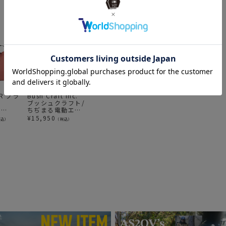
ER ブラ
Bush Craft Inc.
CARGO
NANGA ナンガ
N
ブッシュクラフト/
CONTAINER REEL
ZZZ BAG 10
Z
d
ちぢまる電動エア
LIGHT PRO ラン
¥
10,120
¥
（税込）
ーマット
タン
¥
15,950
¥
6,480
税込）
（税込）
（税込）