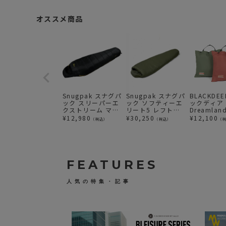
オススメ商品
Snugpak スナグパ
Snugpak スナグパ
BLACKDE
ック スリーパーエ
ック ソフティーエ
ックディア
クストリーム マミ
リート5 レフトジ
Dreamlan
ー ライトジップ/
ップオリーブ
sleeping
¥
12,980
¥
30,250
¥
12,100
（税込）
（税込）
（
ブラック
FEATURES
人気の特集・記事