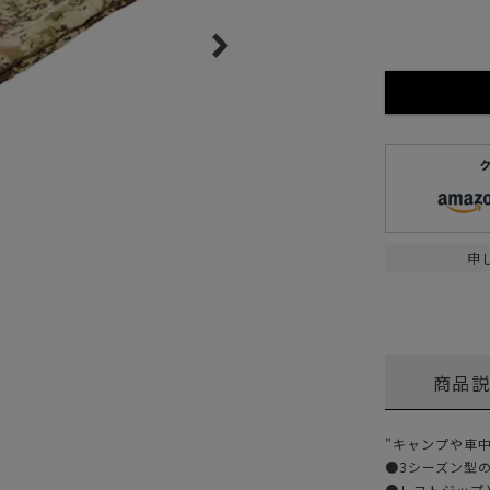
ガネ
焚き火/ストーブ
フィールドギア
クーラーボックス
コンテナ/収納
ステッカー
その他
申
商品
"キャンプや車
●3シーズン型
●レフトジップ