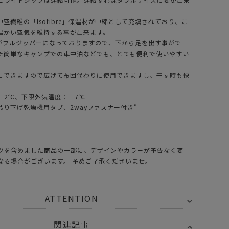
空繊維の「Isofibre」保温材が中綿として充填されており、こ
温かい空気を維持する事が出来ます。
)がフルジッパーになっておりますので、下から足を出す事がで
た簡単なキャンプでの車中泊などでも、とても便利で使いやすい
にできますので広げて布団代わりに使用できますし、干す時も快
－2℃、下限外気温度：－7℃
吊り下げ乾燥機用タブ、2wayファスナー付き"
ツを含めました商品の一部に、デザインやカラーが予告なく変
なる場合がございます。 予めご了承くださいませ。
ATTENTION
関連記事