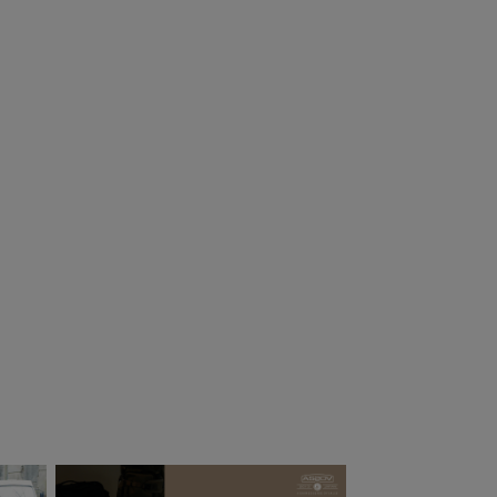
ANGA ナンガ
DIETZ デイツ ハリ
ZZ BAG 0
ケーンランタン
#D80 （No.80）
13,200
（税込）
BLIZZARD ゴール
¥
11,638
（税込）
ド （Bush Craft
Inc.限定カラ
ー！） 真鍮メッキ