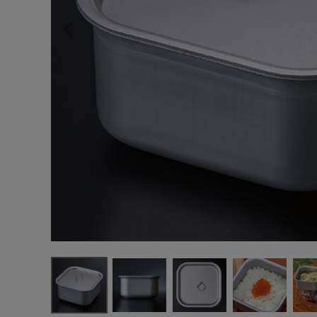
サングラス/メ
時計
その他