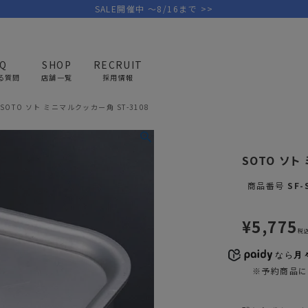
SALE開催中 ～8/16まで >>
AQ
SHOP
RECRUIT
る質問
店舗一覧
採用情報
SOTO ソト ミニマルクッカー角 ST-3108
PICK UP BRAND
AREL
OUTDOOR
G
SOTO ソト
アウトドア
ゴ
商品番号
SF-
テント/タープ
キャディバ
¥
5,775
ファニチャー
バッグ/ポ
税
GOLF
MINIMAL WORKS
CA
ランタン/ライト
クラブケー
なら
月々
その他の取扱ブランド一覧はこちら
※予約商品に
寝具
ウェア/ア
キッチン
その他グッ