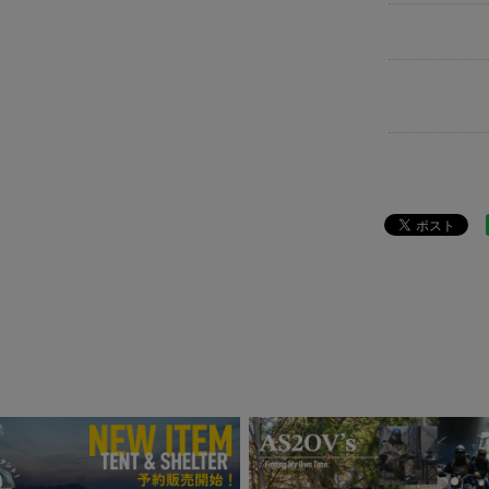
ITEM
アウ
ITEM
アウ
BRAND
UNB
ITEM
アウ
news
SOT