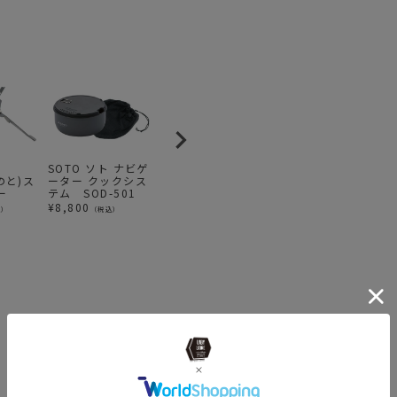
SOTO ソト ナビゲ
AS2OV アッソブ
SOTO ソト レギュ
S
ひのと)ス
ーター クックシス
POLYCA SIDE
レーターストーブ
ガ
ー
テム SOD-501
CONTAINER マル
コンロ シングルバ
ミ
チコンテナ KHAKI
ーナー ST-310
7
¥
8,800
¥
9,680
¥
7,480
¥
込）
（税込）
（税込）
（税込）