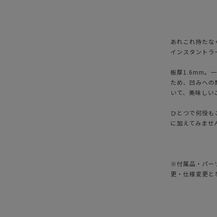
あれこれ持たな
インスタントラ
板厚1.6mm
ため、凹みへの
いて、美味しい
ひとつで何役も
に加えてみませ
※付属品・パー
更・仕様変更と