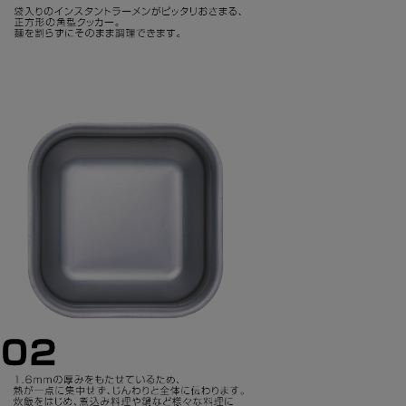
OTO ソト パワー
SOTO ソトチタン
ス 250 トリプル
ポット750 SOD-
ックス SOD-
530
25T
792
¥
6,160
（税込）
（税込）