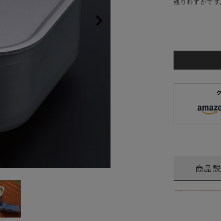
残りわずかです
ガネ
焚き火/ストーブ
フィールドギア
クーラーボックス
コンテナ/収納
ステッカー
その他
商品