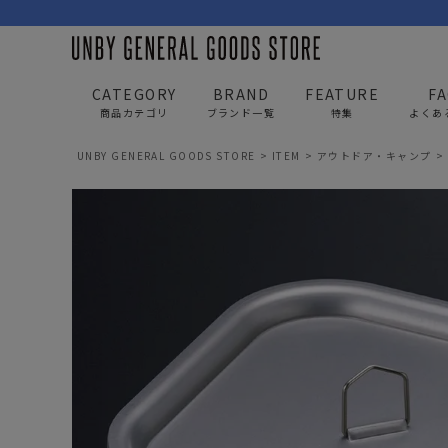
CATEGORY
BRAND
FEATURE
F
商品カテゴリ
ブランド一覧
特集
よくあ
UNBY GENERAL GOODS STORE
ITEM
アウトドア・キャンプ
BAG
APP
バッグ
アパレル
リュック/バックパック
トップス
ショルダー/サコッシュ
アウター
AS2OV
AS2OV 
ビジネスバッグ
パンツ
トートバッグ/ボストン
キャップ/帽子
ポーチ・クラッチ
シューズ/靴下