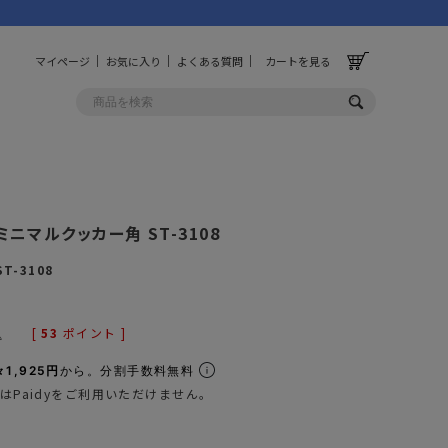
マイページ
お気に入り
よくある質問
カートを見る
OLF
OTHER
 ミニマルクッカー角 ST-3108
ルフ
その他
ST-3108
ッグ
財布
ーチ
キーホルダー/カラビナ
[
53
ポイント ]
込
BINZERO
UNBY ORIGINAL
ス
キッチンツール
1,925円
から。分割手数料無料
はPaidyをご利用いただけません。
パレル
インテリア
ズ
収納