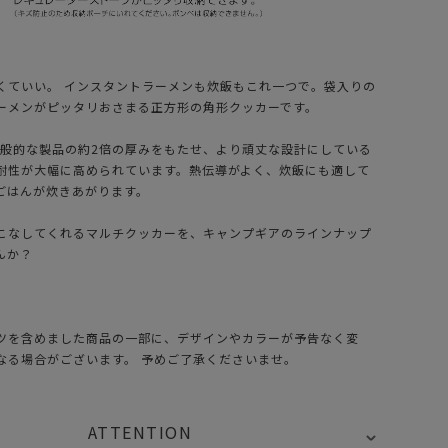
くていい。 インスタントラーメンも炊飯もこれ一つで。袋入りの
ーメンがピッタリおさまる正方形の角形クッカーです。
。一般的な製品の約2倍の厚みをもたせ、より頑丈な設計にしている
耐性が大幅に高められています。熱伝導がよく、炊飯にも適して
ごはんが炊きあがります。
こなしてくれるマルチクッカーを、キャンプギアのラインナップ
んか？
ツを含めました商品の一部に、デザインやカラーが予告なく変
なる場合がございます。 予めご了承くださいませ。
ATTENTION