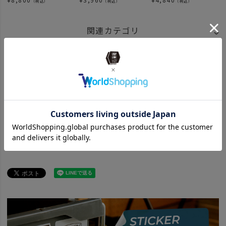
（税込）
（税込）
（税込）
関連カテゴリ
BRAND
UNBY SELECT
Oregonian Camper オレゴニアンキャンパー
ブランド商品一覧
ITEM
アウトドア・キャンプ用品
コンテナ・収納
ケース
ITEM
アウトドア・キャンプ用品
その他
小物
ITEM
アウトドア・キャンプ用品
その他
アウトドア小物
Oregonian Camper オレゴニアンキャンパー 商品一覧はこちら
ITEM
アウトドア・キャンプ用品
コンテナ・収納
コンテナ・バケツ
SPECIAL
Oregonian_Camper