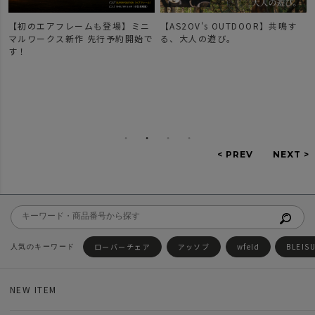
【初のエアフレームも登場】ミニ
【AS2OV's OUTDOOR】共鳴す
マルワークス新作 先行予約開始で
る、大人の遊び。
す！
ローバーチェア
アッソブ
wfeld
BLEIS
NEW ITEM