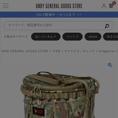
0
SALE開催中 ～8/16まで >>
ローバーチェア
アッソブ
wfeld
BLEIS
UNBY GENERAL GOODS STORE
ITEM
アウトドア・キャンプ
Oregoni