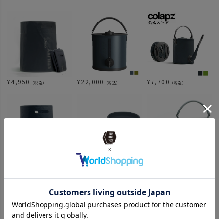
¥
4,950
¥
22,000
¥
7,700
（税込）
（税込）
（税込）
¥
3,850
¥
4,620
¥
5,500
（税込）
（税込）
（税込）
関連カテゴリ
ITEM
アウトドア・キャンプ用品
その他