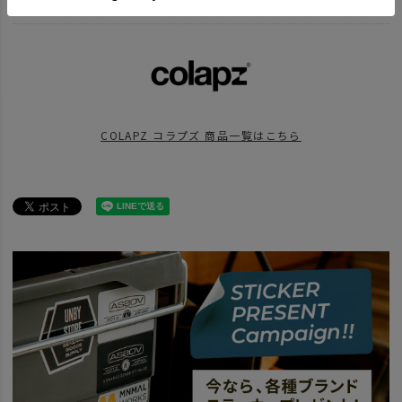
ブランド商品一覧
BRAND
UNBY SELECT
COLAPZ - コラプズ
ITEM
アウトドア・キャンプ用品
その他
アウトドア雑貨
news
COLAPZ新アイテム入荷
COLAPZ コラプズ 商品一覧はこちら
news
完売していたCOLAPZのウォータージャグ。再入荷！
news
完売していたCOLAPZ。再入荷！
news
日本の暑さに必要なアウトドアグッズ
news
デイキャンプに持ち出したいギアまとめ