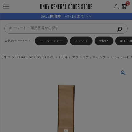
0
SALE開催中 ～8/16まで >>
ローバーチェア
アッソブ
wfeld
BLEIS
UNBY GENERAL GOODS STORE
ITEM
アウトドア・キャンプ
snow pe