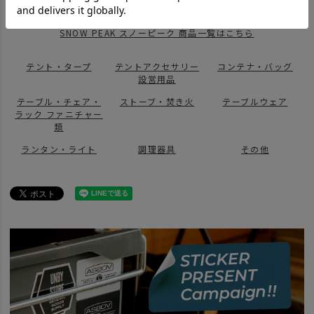
news
snow peakの取り扱いスタート
SNOW PEAK スノーピーク 商品一覧はこちら
テント・タープ
テントアクセサリー
コンテナ・バッグ
設営用品
テーブル・チェア・
ストーブ・焚き火
テーブルウェア
ラック ファニチャー
類
ランタン・ライト
調理器具
その他