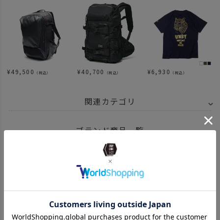
¥
49,500
¥
40,700
¥
6,930
（税込）
（税込）
（税込）
関連カテゴリ
BRAND
UNBY SELECT
SNOW PEAK スノーピーク
ブランド商品一覧
ITEM
アウトドア・キャンプ用品
BRAND
UNBY SELECT
SNOW PEAK スノーピーク
コンテナ・バッグ
ITEM
アウトドア・キャンプ用品
ランタン ライト
ITEM
アウトドア・キャンプ用品
ランタン ライト
ランタン