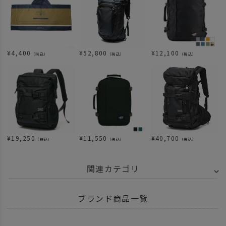
¥
4,400
¥
52,800
¥
12,100
（税込）
（税込）
（税込）
¥
19,250
¥
11,550
¥
40,700
（税込）
（税込）
（税込）
関連カテゴリ
BRAND
UNBY SELECT
SNOW PEAK スノーピーク
ブランド商品一覧
ITEM
アウトドア・キャンプ用品