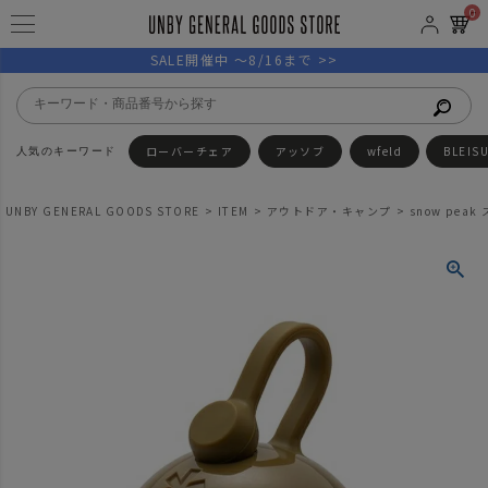
0
SALE開催中 ～8/16まで >>
ローバーチェア
アッソブ
wfeld
BLEIS
UNBY GENERAL GOODS STORE
ITEM
アウトドア・キャンプ
snow pea