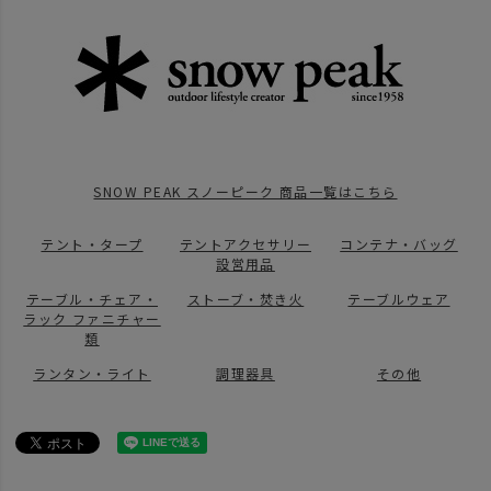
BRAND
UNBY SELECT
SNOW PEAK スノーピーク
ストーブ・焚き火
ITEM
アウトドア・キャンプ用品
ランタン ライト
ITEM
アウトドア・キャンプ用品
ランタン ライト
ランタン
BRAND
UNBY SELECT
SNOW PEAK スノーピーク
ランタン・ライト
news
snow peakの取り扱いスタート
SNOW PEAK スノーピーク 商品一覧はこちら
テント・タープ
テントアクセサリー
コンテナ・バッグ
設営用品
テーブル・チェア・
ストーブ・焚き火
テーブルウェア
ラック ファニチャー
類
ランタン・ライト
調理器具
その他