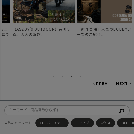
【AS2OV's OUTDOOR】共鳴す
【新作登場】人気のDOBBYシリ
で
る、大人の遊び。
ーズのご紹介。
ローバーチェア
アッソブ
wfeld
BLEIS