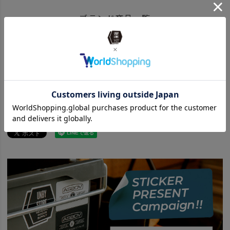
ITEM
アウトドア・キャンプ用品
ファニチャー
チェア
ブランド商品一覧
BRAND
UNBY SELECT
Helinox ヘリノックス
Helinox ヘリノックス 商品一覧はこちら