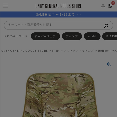
0
SALE開催中 ～8/16まで >>
ローバーチェア
アッソブ
wfeld
BLEIS
UNBY GENERAL GOODS STORE
ITEM
アウトドア・キャンプ
Helinox