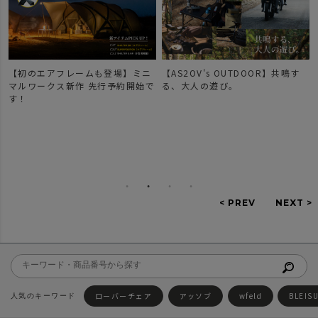
【初のエアフレームも登場】ミニ
【AS2OV's OUTDOOR】共鳴す
マルワークス新作 先行予約開始で
る、大人の遊び。
す！
ローバーチェア
アッソブ
wfeld
BLEIS