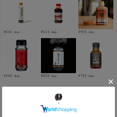
¥
641
¥
511
¥
990
（税込）
（税込）
（税込）
¥
968
¥
858
¥
792
（税込）
（税込）
（税込）
関連カテゴリ
news
UNBYソース再入荷
ITEM
アウトドア・キャンプ用品
キッチンツール
その他