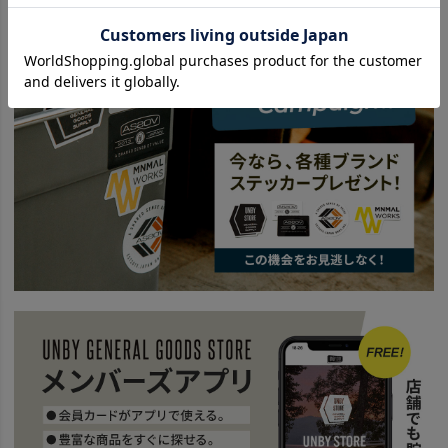
SPECIAL
UNBY スパイスバー
BRAND
UNBY SELECT
ETC. - その他
ITEM
キッチン・インテリア・収納
調味料 ソース
ITEM
キッチン・インテリア・収納
キッチンツール
ITEM
アウトドア・キャンプ用品
食品・調味料