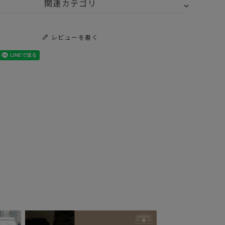
関連カテゴリ
UTDOOR KITCHEN
レビューを書く
Y SELECT
OUTDOOR KITCHEN アウトドアキッチン
トドア・キャンプ用品
食品・調味料
ティンに入れたら完成！絶品キャンプ飯キット。
elegDesign ペレ
AS2OV (アッソブ)
デザイン / フラ
OUTDOOR SOAP
ドポテトクリッ
アウトドアソープ
1,980
¥
2,420
（税込）
（税込）