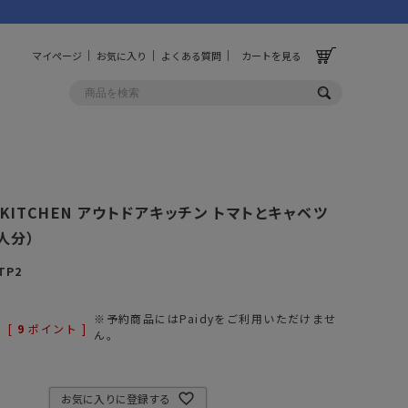
マイページ
お気に入り
よくある質問
カートを見る
OLF
OTHER
 KITCHEN アウトドアキッチン トマトとキャベツ
ルフ
その他
人分）
ッグ
財布
TP2
ーチ
キーホルダー/カラビナ
BINZERO
UNBY ORIGINAL
※予約商品にはPaidyをご利用いただけませ
[
9
ポイント ]
ス
キッチンツール
ん。
パレル
インテリア
ズ
収納
お気に入りに登録する