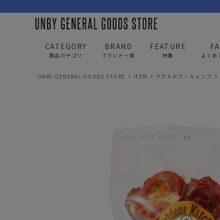
CATEGORY
BRAND
FEATURE
F
商品カテゴリ
ブランド一覧
特集
よくあ
UNBY GENERAL GOODS STORE
ITEM
アウトドア・キャンプ
BAG
APP
バッグ
アパレル
リュック/バックパック
トップス
ショルダー/サコッシュ
アウター
AS2OV
AS2OV 
ビジネスバッグ
パンツ
トートバッグ/ボストン
キャップ/帽子
ポーチ・クラッチ
シューズ/靴下