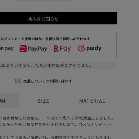
ステーショナリー
コスメ/フレグランス
再入荷お知らせ
スマホアクセ
ステッカー
食品/調味料
その他/ホビー
し訳ございません。ただいま在庫がございません。
商品についてのお問い合わせ
説明
SIZE
MATERIAL
で自家栽培した野菜を、一つひとつ私たちが乾燥加工しました。
りなかった分は国産野菜を仕入れています。ゴメンナサイ……）
ることでうまみが凝縮され、長期保存もできるようになりまし