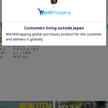
SPECIAL
O
BRAND
UNB
ITEM
アウ
news
メス
イツ ハリ
ほりにし アウトド
MINIMAL WORKS
UNBYソース 味噌
P
タン
アスパイス「ほり
（ミニマルワーク
ポンミックス かね
グ
.80）
にし」100g
ス） CHANDELIER
こみそ ポン酢 ニン
イ
D ゴール
シャンデリア
ニク オリジナルソ
プ
¥
858
¥
5,500
¥
990
¥
税込）
（税込）
（税込）
（税込）
raft
ース アンバイ
ラ
鍮メッキ