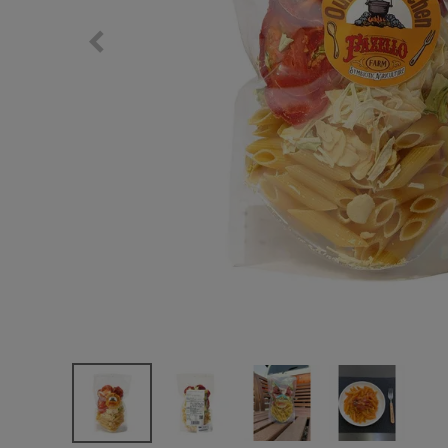
サングラス/メ
時計
その他