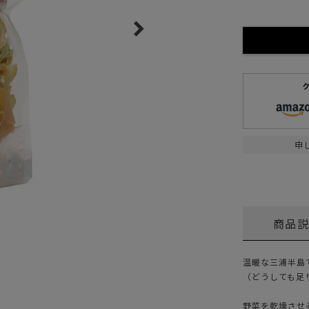
ガネ
焚き火/ストーブ
フィールドギア
クーラーボックス
コンテナ/収納
ステッカー
その他
申
商品
温暖な三浦半島
（どうしても足
野菜を乾燥させ