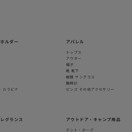
ーホルダー
アパレル
トップス
アウター
ス
帽子
ス
靴 靴下
眼鏡 サングラス
腕時計
 カラビナ
ピンズ その他アクセサリー
フレグランス
アウトドア・キャンプ用品
テント・タープ