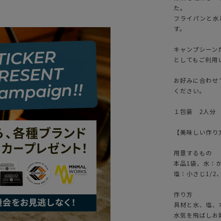
た。
フライパンと水
す。
キャンプシーン
としてもご利用
お好みに合わせ
ください。
１包装 2人分 
【美味しい作り
用意するもの
本品1袋、水：か
塩：小さじ1/2
作り方
具材と水、塩、
水気を飛ばしお