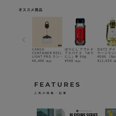
オススメ商品
CARGO
ほりにし アウトド
DIETZ デ
CONTAINER REEL
アスパイス 「ほり
ケーンラン
LIGHT PRO ラン
にし」辛 90g
#D80 （No
タン
BLIZZAR
¥
6,480
¥
968
¥
11,638
（税込）
（税込）
（
ド （Bush C
Inc.限定カ
ー！） 真
FEATURES
人気の特集・記事