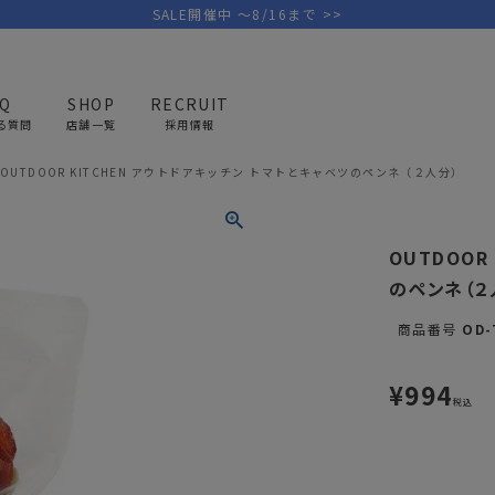
SALE開催中 ～8/16まで >>
AQ
SHOP
RECRUIT
る質問
店舗一覧
採用情報
OUTDOOR KITCHEN アウトドアキッチン トマトとキャベツのペンネ（２人分）
PICK UP BRAND
AREL
OUTDOOR
G
OUTDOOR
アウトドア
ゴ
のペンネ（２
テント/タープ
キャディバ
商品番号
OD-
ファニチャー
バッグ/ポ
GOLF
MINIMAL WORKS
CA
¥
994
ランタン/ライト
クラブケー
税込
その他の取扱ブランド一覧はこちら
寝具
ウェア/ア
キッチン
その他グッ