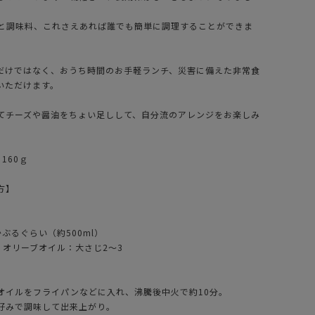
と調味料、これさえあれば誰でも簡単に調理することができま
だけではなく、おうち時間のお手軽ランチ、災害に備えた非常食
いただけます。
てチーズや醤油をちょい足しして、自分流のアレンジをお楽しみ
160ｇ
方】
ぶるぐらい（約500ml）
、オリーブオイル：大さじ2～3
オイルをフライパンなどに入れ、沸騰後中火で約10分。
好みで調味して出来上がり。