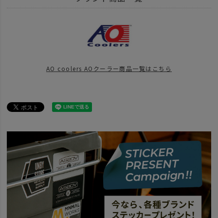
ITEM
アウトドア・キャンプ用品
キッチンツール
キッチンツール
BRAND
UNBY SELECT
AO coolers - AOクーラー
ITEM
アウトドア・キャンプ用品
クーラーボックス
ソフトクーラー
AO coolers AOクーラー商品一覧はこちら
news
AO COOLER
news
UNBYおすすめクーラーボックス22
news
AO coolers
news
注目の5月入荷ギアまとめ！
news
UNBYおすすめクーラーボックス23