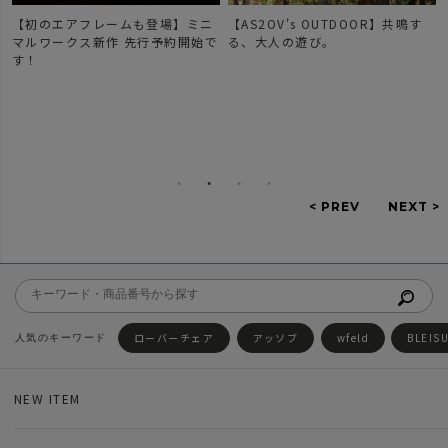
場】ミニ
【AS2OV's OUTDOOR】共鳴す
【新作登場】人気のDOBB
予約開始で
る、大人の遊び。
ーズのご紹介。
ローバーチェア
アッソブ
wfeld
BLEIS
NEW ITEM