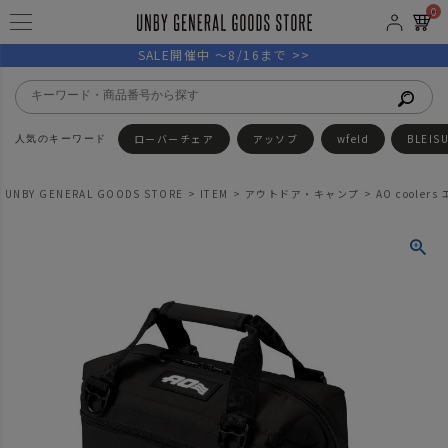
0
SALE開催中 ～8/16まで >>
ローバーチェア
アッソブ
wfeld
BLEIS
UNBY GENERAL GOODS STORE
ITEM
アウトドア・キャンプ
AO coole