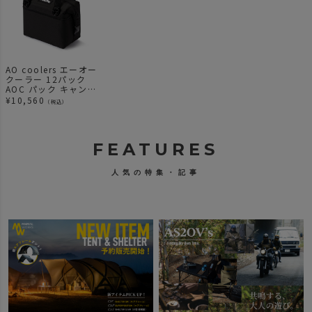
AO coolers エーオー
クーラー 12パック
AOC パック キャンバ
ス ソフトクーラー
¥
10,560
（税込）
FEATURES
人気の特集・記事