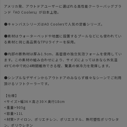
アメリカ発、アウトドアユーザーに選ばれる高性能クーラーバッグブラ
ンド『AO Coolers』が日本上陸。
●キャンバスシリーズはAO Coolersで人気の定番シリーズ。
●素材はウォーターベッドや地面に設置するプールなどにも使われてい
る素材と同じ高品質なTPUライナーを採用。
●内部の断熱材は厚み1.9cm、高密度の独立気泡フォームを使用してい
ます。この素材の組み合わせにより、サイズによっては氷なら外気温
49℃の中で約24時間維持できる程、驚異の保冷力を発揮します。
●シンプルなデザインからアウトドアのみならず様々なシーンでご利用
頂けるソフトクーラーです。
【仕様】
<サイズ>幅36×高さ30×奥行18cm
<重量>905g
<容量>11L
<材質>ナイロン、ポリエチレン、ポリエステル、熱可塑性ポリウレタ
ン、ポリウレタン