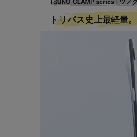
TSUNO CLAMP series |
トリパス史上最軽量。