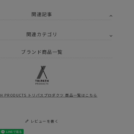
関連記事
関連カテゴリ
Y SELECT
TRIPATH PRODUCTS - トリパスプロダクツ
ブランド商品一覧
トドア・キャンプ用品
ファニチャー
その他
スプロダクツのPOP-UP開催決定！どんな商品がラインナップする？
Yみのおキューズモール店【TRIPATHPRODUCTS】POPUP STORE開催
ATH PRODUCTS トリパスプロダクツ 商品一覧はこちら
レビューを書く