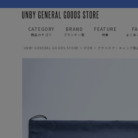
CATEGORY
BRAND
FEATURE
F
商品カテゴリ
ブランド一覧
特集
よくあ
UNBY GENERAL GOODS STORE
ITEM
アウトドア・キャンプ用
BAG
APP
バッグ
アパレル
リュック/バックパック
トップス
ショルダー/サコッシュ
アウター
AS2OV
AS2OV 
ビジネスバッグ
パンツ
トートバッグ/ボストン
キャップ/帽子
ポーチ・クラッチ
シューズ/靴下