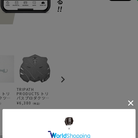
TRIPATH
YETI / ROADIE24
TRIPATH
U
S トリ
PRODUCTS トリ
2.0
PRODUCTS トリ
レ
クツ
パスプロダクツ
パスプロダクツ
ブ
¥
51,150
（税込）
ツノ S
NABESHIKI-2022
ATSU ATSU IRON
ッ
¥
6,380
¥
10,780
¥
込）
（税込）
（税込）
ションパ
寅 鍋敷き 新年 正
φ340 アツアツア
月 トラ 縁起物
イアン φ340 調理
鉄板