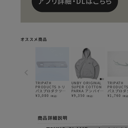
オススメ商品
TRIPATH
UNBY ORIGINAL
TRIPATH
PRODUCTS トリ
SUPER COTTON
PRODUCT
パスプロダクツ
PARKA アンバイ
パスプロダ
TSUNO NO TANA
アンバイストア パ
TSUNO S 
¥
3,080
¥
9,350
¥
1,760
（税込）
（税込）
（税
/ ツノノタナ
ーカー フーディー
専用 オプ
ーツ
商品詳細説明