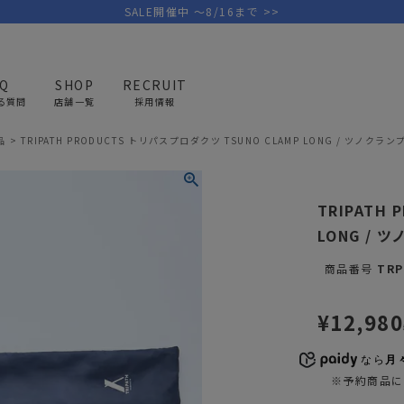
SALE開催中 ～8/16まで >>
AQ
SHOP
RECRUIT
る質問
店舗一覧
採用情報
品
TRIPATH PRODUCTS トリパスプロダクツ TSUNO CLAMP LONG / ツノクラン
PICK UP BRAND
AREL
OUTDOOR
G
TRIPATH
アウトドア
ゴ
LONG / 
テント/タープ
キャディバ
商品番号
TRP
ファニチャー
バッグ/ポ
GOLF
MINIMAL WORKS
CA
¥
12,980
ランタン/ライト
クラブケー
その他の取扱ブランド一覧はこちら
寝具
ウェア/ア
なら
月々
※予約商品に
キッチン
その他グッ