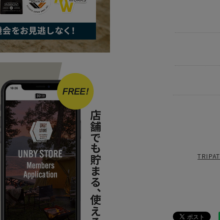
BRAND
UNB
ITEM
アウ
news
トリパ
news
UNB
TRIP