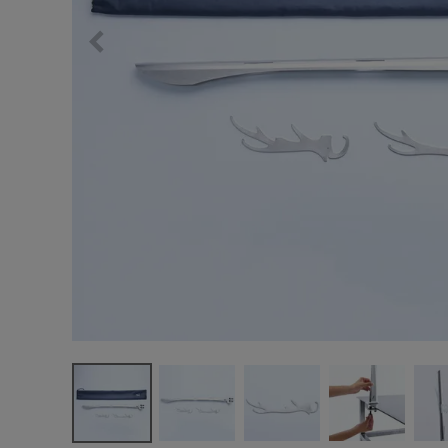
サングラス/メ
時計
その他