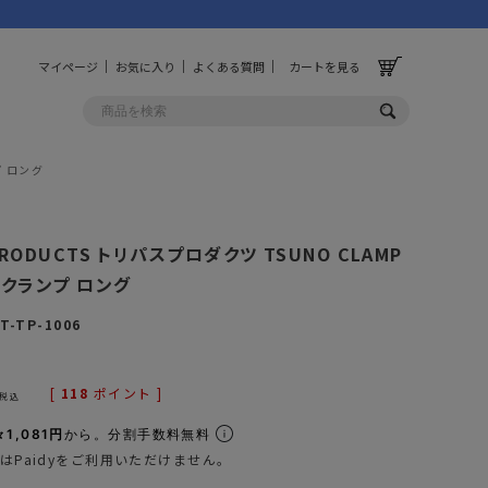
マイページ
お気に入り
よくある質問
カートを見る
プ ロング
OLF
OTHER
 PRODUCTS トリパスプロダクツ TSUNO CLAMP
ルフ
その他
ツノクランプ ロング
ッグ
財布
T-TP-1006
ーチ
キーホルダー/カラビナ
BINZERO
UNBY ORIGINAL
[
118
ポイント ]
ス
キッチンツール
税込
パレル
インテリア
1,081円
から。分割手数料無料
はPaidyをご利用いただけません。
ズ
収納