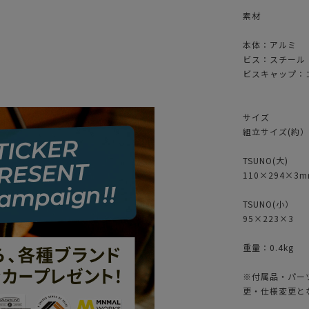
素材
本体：アルミ
ビス：スチール
ビスキャップ：
サイズ
組立サイズ(約）8
TSUNO(大)
110×294×3
TSUNO(小）
95×223×3
重量：0.4kg
※付属品・パー
更・仕様変更と