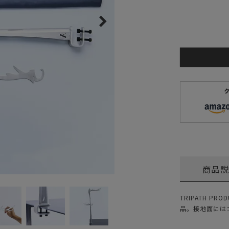
ガネ
焚き火/ストーブ
フィールドギア
クーラーボックス
コンテナ/収納
ステッカー
その他
商品
TRIPATH 
品。接地面には