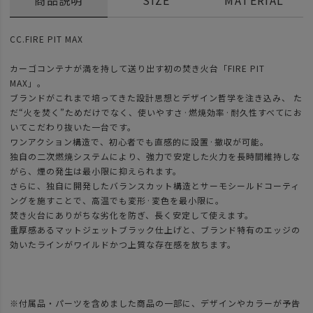
CC.FIRE PIT MAX
カーゴコンテナが満を持して送り出す初の焚き火台「FIRE PIT
MAX」。
ブランドがこれまで培ってきた設計思想とデザイン哲学を注き込み、 た
だ“火を焚く”ためだけでなく、使いやすさ·燃焼効率·耐久性すべてにお
いてこだわり抜いた一台です。
ワンアクション構造で、初心者でも直感的に設置·撤収が可能。
独自の二次燃焼システムにより、強力で安定した火力を長時間維持しな
がら、煙の発生は最小限に抑えられます。
さらに、独自に開発したバランスカット構造とサーモシールドコーティ
ングを施すことで、高温でも変形·変色を最小限に。
焚き火台にありがちな劣化を防ぎ、長く安定して使えます。
重厚感あるマットジェットブラック仕上げと、ブランド特有のエッジの
効いたラインがワイルドかつ上質な存在感を放ちます。
※付属品・パーツを含めました商品の一部に、デザインやカラーが予告