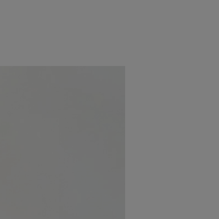
NBY STORE
platchamp プラ
OUBLE WALL
ットチャンプ
UMBLER タンブ
GUINOMI KAORI
ー コーヒー
ホーロー プラット
1,320
¥
5,500
（税込）
（税込）
チャンプ