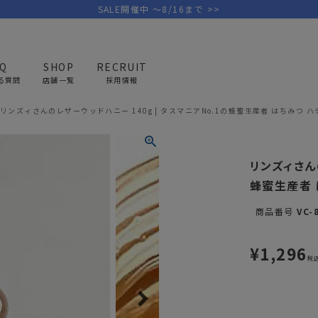
SALE開催中 ～8/16まで >>
AQ
SHOP
RECRUIT
る質問
店舗一覧
採用情報
リンズィさんのレザーウッドハニー 140g | タスマニアNo.1の蜂蜜生産者 はちみつ 
PICK UP BRAND
AREL
OUTDOOR
G
リンズィさんの
アウトドア
ゴ
蜂蜜生産者 
テント/タープ
キャディバ
商品番号
VC-
ファニチャー
バッグ/ポ
GOLF
MINIMAL WORKS
CA
¥
1,296
ランタン/ライト
クラブケー
税
その他の取扱ブランド一覧はこちら
寝具
ウェア/ア
キッチン
その他グッ