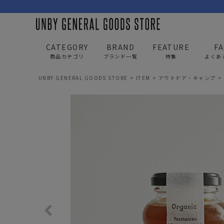
CATEGORY
BRAND
FEATURE
F
商品カテゴリ
ブランド一覧
特集
よくあ
UNBY GENERAL GOODS STORE
ITEM
アウトドア・キャンプ
BAG
APP
バッグ
アパレル
リュック/バックパック
トップス
ショルダー/サコッシュ
アウター
AS2OV
AS2OV 
ビジネスバッグ
パンツ
トートバッグ/ボストン
キャップ/帽子
ポーチ・クラッチ
シューズ/靴下