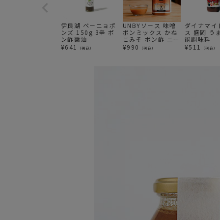
伊良湖 ペーニョポ
UNBYソース 味噌
ダイナマイ
ンズ 150g 3辛 ポ
ポンミックス かね
ス 盛岡 う
ン酢醤油
こみそ ポン酢 ニン
能調味料
ニク オリジナルソ
¥
641
¥
990
¥
511
（税込）
（税込）
（税込）
ース アンバイ