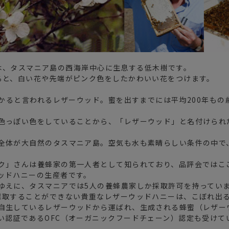
d）は、タスマニア島の西海岸中心に生息する低木樹です。
ると、白い花や先端がピンク色をしたかわいい花をつけます。
かかると言われるレザーウッド。蜜を出すまでには平均200年も
色っぽい色をしていることから、「レザーウッド」と名付けられ
全体が大自然のタスマニア島。空気も水も素晴らしい条件の中で
ク」さんは養蜂家の第一人者として知られており、品評会ではこ
ッドハニーの生産者です。
ゆえに、タスマニアでは5人の養蜂農家しか採取許可を持ってい
採取することができない貴重なレザーウッドハニーは、こぼれ出
自生しているレザーウッドから運ばれ、生成される蜂蜜（レザー
い認証であるOFC（オーガニックフードチェーン）認定も受けて