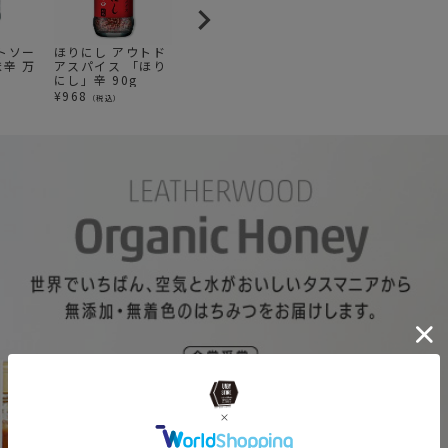
トソー
ほりにし アウトド
ほりにし アウトド
七代目こばやし お
U
ま辛 万
アスパイス 「ほり
アスパイス「ほり
肉専用スパイス 肉
D
にし」辛 90g
にし」100g
のコバヤシ 80g
T
ラ
¥
968
¥
858
¥
792
¥
（税込）
（税込）
（税込）