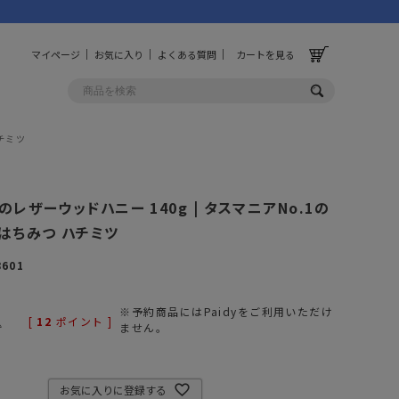
マイページ
お気に入り
よくある質問
カートを見る
ハチミツ
OLF
OTHER
レザーウッドハニー 140g | タスマニアNo.1の
ルフ
その他
はちみつ ハチミツ
ッグ
財布
8601
ーチ
キーホルダー/カラビナ
BINZERO
UNBY ORIGINAL
※予約商品にはPaidyをご利用いただけ
[
12
ポイント ]
ス
キッチンツール
込
ません。
パレル
インテリア
ズ
収納
お気に入りに登録する