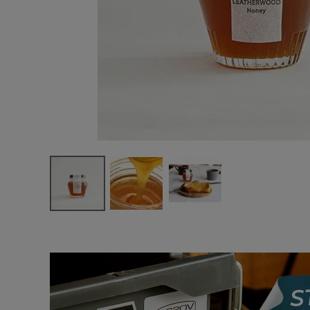
サングラス/メ
時計
その他