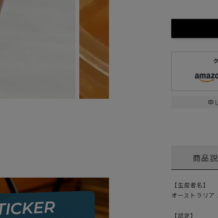
ガネ
焚き火/ストーブ
フィールドギア
クーラーボックス
コンテナ/収納
ステッカー
その他
申
商品
【生産者名】
オーストラリア ハニ
【認定】