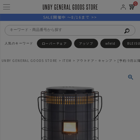
0
SALE開催中 ～8/16まで >>
ローバーチェア
アッソブ
wfeld
BLEIS
UNBY GENERAL GOODS STORE
ITEM
アウトドア・キャンプ
[予約:9月以降