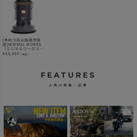
[予約:9月以降順次発
送]MINIMAL WORKS
（ミニマルワークス）
x GEAR MISSION(ギ
¥
44,000
（税込）
アミッション) KS-
GE67 対流型ストーブ
グレー(H)
FEATURES
人気の特集・記事