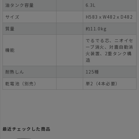
油タンク容量
6.3L
サイズ
H583ｘW482ｘD482
質量
約11.0kg
でるでる芯、ニオイセ
ーブ消火、対震自動消
機能
火装置、2重タンク構
造
耐熱しん
125種
乾電池（別売）
単2（4本必要）
最近チェックした商品