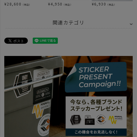
¥
28,600
¥
4,950
¥
6,930
（税込）
（税込）
（税込）
関連カテゴリ
ITEM
アウトドア・キャンプ用品
ITEM
アウトドア・キャンプ用品
焚き火・ストーブ
ITEM
アウトドア・キャンプ用品
焚き火・ストーブ
ストーブ・ヒーター
BRAND
UNBY SELECT
GEAR MISSION ギアミッション
news
MINIMAL WORKS x GEAR MISSION