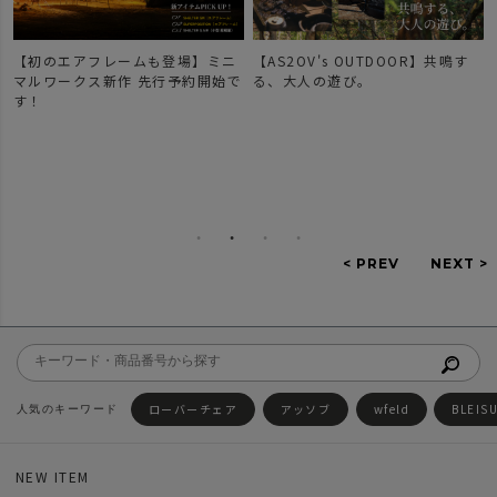
【初のエアフレームも登場】ミニ
【AS2OV's OUTDOOR】共鳴す
マルワークス新作 先行予約開始で
る、大人の遊び。
す！
ローバーチェア
アッソブ
wfeld
BLEIS
NEW ITEM