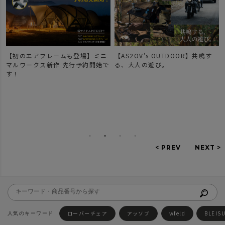
【初のエアフレームも登場】ミニ
【AS2OV's OUTDOOR】共鳴す
マルワークス新作 先行予約開始で
る、大人の遊び。
す！
ローバーチェア
アッソブ
wfeld
BLEIS