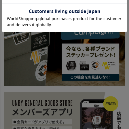
SPECIAL
Mountain Are Calling
#朝食
BRAND
UNBY SELECT
ETC. - その他
BRAND
UNBY SELECT
romo ロモ
news
U-3,000円のキャンプ小物５選