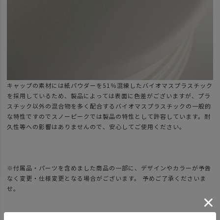
キャップの素材には紙パウダーを51％混練したバイオマスプラスチック
を採用しているため、製品によっては表面に色差がございますが、プラ
スチック以外の混合物を多く配合するバイオマスプラスチックの一般的
な特性ですのでスノーピークでは製品の特性として許容しています。耐
久性等への影響はありませんので、安心してご使用ください。
※付属品・パーツを含めました商品の一部に、デザインやカラーが予告
なく変更・仕様変更となる場合がございます。 予めご了承くださいま
せ。