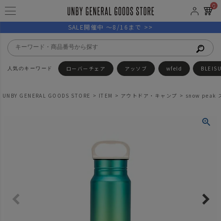
0
SALE開催中 ～8/16まで >>
ローバーチェア
アッソブ
wfeld
BLEIS
UNBY GENERAL GOODS STORE
ITEM
アウトドア・キャンプ
snow pe