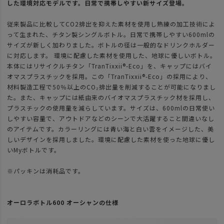
した環境対応モデルです。日常で携帯しやすい新サイズ登場。
従来製品に比較してCO2排出を抑えた素材を使用し熟練の加工技術によ
って生まれた、チタン製シングルボトル。日常で携帯しやすい600mlの
サイズが新しく加わりました。ボトルの径は一般的なドリンクホルダー
に対応します。 環境に配慮した素材を使用した、地球に優しいボトル。
本体にはリサイクルチタン「TranTixxii®-Eco」を、キャップにはバイ
オマスプラスチックを採用。この「TranTixxii®-Eco」の採用により、
材料製造工程で50％以上のCO₂排出量を削減することが可能になりまし
た。また、キャップには紙由来のバイオマスプラスチック材を採用し、
プラスチックの使用量を減らしています。サイズは、600mlの日常使い
しやすい容量で、アウトドアなどのシーンで大活躍すること間違いなし
のアイテムです。カラーリングには青い海と白い雲をイメージした、美
しいデザインを採用しました。環境に配慮した素材を使った地球に優し
いMyボトルです。
※パッキンは消耗品です。
オーロラボトル600 オーシャンの仕様