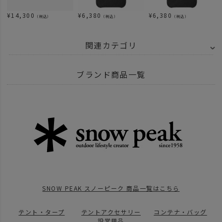
¥
14,300
¥
6,380
¥
6,380
（税込）
（税込）
（税込）
関連カテゴリ
BRAND
UNBY SELECT
SNOW PEAK スノーピーク
ブランド商品一覧
ITEM
アウトドア・キャンプ用品
BRAND
UNBY SELECT
SNOW PEAK スノーピーク
テーブルウェア
ITEM
キッチン・インテリア・収納
キッチンツール
ITEM
雑貨・日用品
ITEM
アウトドア・キャンプ用品
キッチンツール
ボトル
news
BLACK FRIDAY キャンプギア
SNOW PEAK スノーピーク 商品一覧はこちら
テント・タープ
テントアクセサリー
コンテナ・バッグ
設営用品