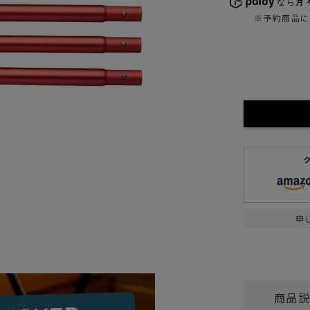
なら
月々
ガネ
焚き火/ストーブ
※予約商品に
フィールドギア
クーラーボックス
コンテナ/収納
ステッカー
その他
申
商品