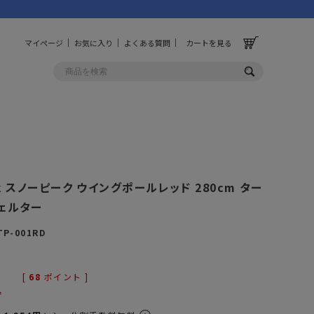
マイページ
お気に入り
よくある質問
カートを見る
OLF
OTHER
ルフ
その他
ak スノーピーク ウイングポールレッド 280cm ター
シェルター
ッグ
財布
ーチ
キーホルダー/カラビナ
TP-001RD
BINZERO
UNBY ORIGINAL
ス
キッチンツール
ろ
[
68
ポイント ]
パレル
インテリア
込
ズ
収納