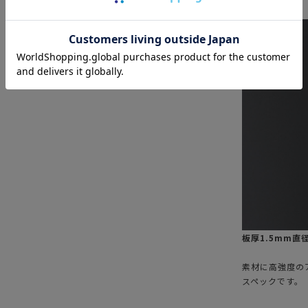
板厚1.5mm直
素材に高強度の
スペックです。