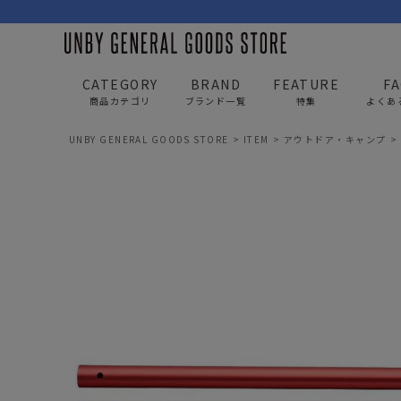
CATEGORY
BRAND
FEATURE
F
商品カテゴリ
ブランド一覧
特集
よくあ
UNBY GENERAL GOODS STORE
ITEM
アウトドア・キャンプ
BAG
APP
バッグ
アパレル
リュック/バックパック
トップス
ショルダー/サコッシュ
アウター
AS2OV
AS2OV 
ビジネスバッグ
パンツ
トートバッグ/ボストン
キャップ/帽子
ポーチ・クラッチ
シューズ/靴下