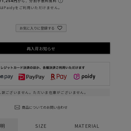
1,254円
から。分割手数料無料
ステーショナリー
はPaidyをご利用いただけません。
コスメ/フレグランス
スマホアクセ
お気に入りに登録する
ステッカー
食品/調味料
再入荷お知らせ
その他/ホビー
し訳ございません。ただいま在庫がございません。
商品についてのお問い合わせ
説明
SIZE
MATERIAL