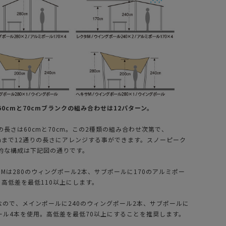
INIMAL WORKS
AS2OV (アッソブ)
ミニマルワーク
BEACON SMART
)PINOCCHIO
PASS ビーコン ス
00 POLE / ポー
マート パス
8,800
¥
3,850
（税込）
（税込）
0cmと70cmブランクの組み合わせは12パターン。
長さは60cmと70cm。この2種類の組み合わせ次第で、
0cmまで12通りの長さにアレンジする事ができます。スノーピーク
的な構成は下記図の通りです。
Mは280のウィングポール2本、サブポールに170のアルミポー
、高低差を最低110以上にします。
なので、メインポールに240のウィングポール2本、サブポールに
ポール4本を使用。高低差を最低70以上にすることを推奨します。