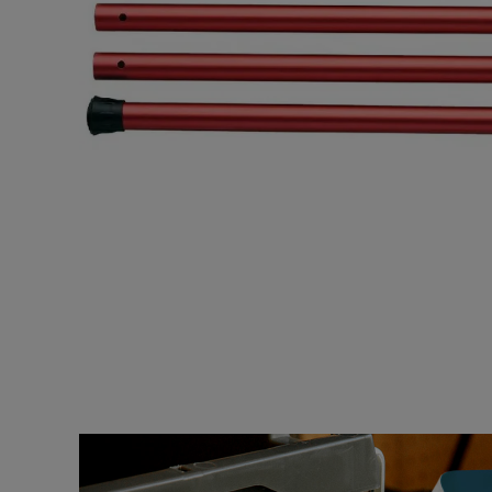
サングラス/メ
時計
その他