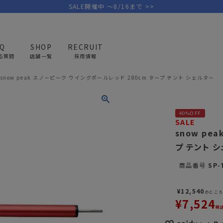
SALE開催中 ～8/16まで >>
AQ
SHOP
RECRUIT
る質問
店舗一覧
採用情報
snow peak スノーピーク ウイングポールレッド 280cm タープ テント シェルター
PICK UP BRAND
AREL
OUTDOOR
G
40%OFF
アウトドア
ゴ
SALE
snow pe
プ テント 
テント/タープ
キャディバ
ファニチャー
バッグ/ポ
商品番号
SP-
GOLF
MINIMAL WORKS
CA
ランタン/ライト
クラブケー
¥
12,540
その他の取扱ブランド一覧はこちら
のとこ
寝具
ウェア/ア
¥
7,524
税
キッチン
その他グッ