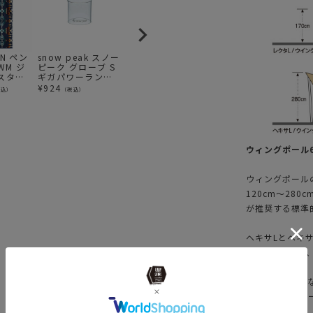
ON ペン
snow peak スノー
Esbit ポケットス
OGAWA オガワ ア
M
WM ジ
ピーク グローブ S
トーブ ミリタリー
ルミ自在(2穴)10個
(
スタオ
ギガパワーランタ
エスビット 固形燃
入り
ス
サイズ
ン 天 専用
料ストーブ
2
¥
924
¥
1,870
¥
770
¥
税込）
（税込）
（税込）
（税込）
ダイアモン
ル
ウィングポール6
ウィングポールの
120cm〜28
が推奨する標準
ヘキサLとヘキサ
ル4本を使用し
レクタMは中型
170のアルミ