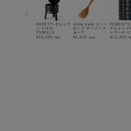
BORETTI ボレッテ
snow peak スノー
PENDLET
ィ トネロ
ピーク サーバーフ
ドルトン P
TONELLO
ォーク
ャガードバ
ルオーバー
¥
33,000
¥
1,925
¥
13,200
（税込）
（税込）
（
XB233 
ドピークス