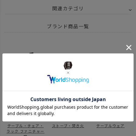
関連カテゴリ
BRAND
UNBY SELECT
SNOW PEAK スノーピーク
ブランド商品一覧
ITEM
アウトドア・キャンプ用品
BRAND
UNBY SELECT
SNOW PEAK スノーピーク
テントアクセサリー
ITEM
アウトドア・キャンプ用品
テント・タープ
グラウンドシート
news
BLACK FRIDAY キャンプギア
SNOW PEAK スノーピーク 商品一覧はこちら
テント・タープ
テントアクセサリー
コンテナ・バッグ
設営用品
テーブル・チェア・
ストーブ・焚き火
テーブルウェア
ラック ファニチャー