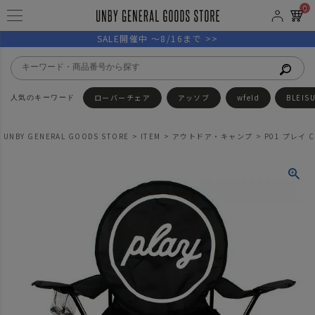
0
SALE開催中 ～8/16まで >>
ローバーチェア
アッソブ
wfeld
BLEIS
UNBY GENERAL GOODS STORE
ITEM
アウトドア・キャンプ
P01 プレイ C