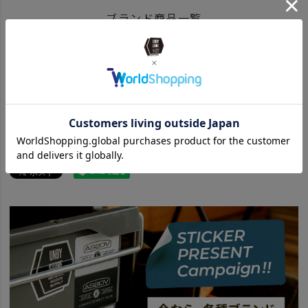
ITEM
アウトドア・キャンプ用品
ファニチャー
チェア
ブランド商品一覧
news
UNBYチェアーキャンペーン
BRAND
UNBY SELECT
P01 - プレイ
news
チェアーキャンペーン
P01 プレイ 商品一覧はこちら