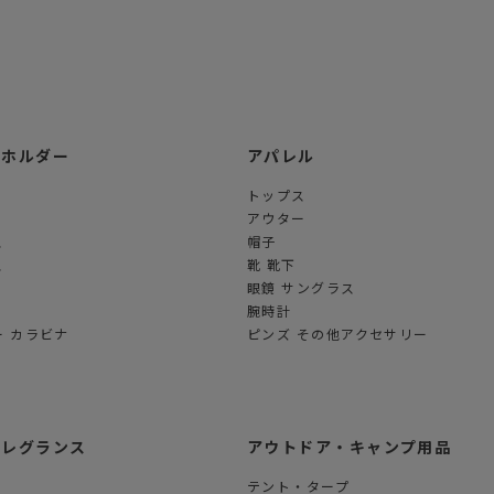
ーホルダー
アパレル
トップス
アウター
ス
帽子
ス
靴 靴下
眼鏡 サングラス
腕時計
 カラビナ
ピンズ その他アクセサリー
フレグランス
アウトドア・キャンプ用品
テント・タープ