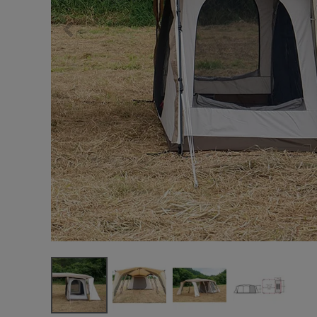
サングラス/メ
時計
その他