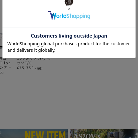
ムラコ
OGAWA オガワ タ
HELSPORT ヘルス
OGAWA オガワ ア
M
T for
ッソT/C
ポート Varanger
ルミ自在(2穴)10個
(
インナー
outertent 8-10 バ
入り
ス
¥
35,750
（税込）
ランゲル アウター
T
¥
108,966
¥
770
¥
税込）
（税込）
（税込）
テント ポール付き
8-10人用 テント