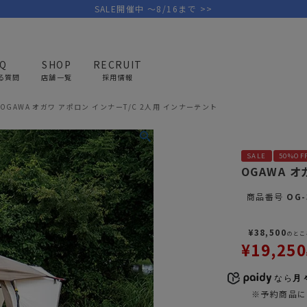
SALE開催中 ～8/16まで >>
AQ
SHOP
RECRUIT
る質問
店舗一覧
採用情報
OGAWA オガワ アポロン インナーT/C 2人用 インナーテント
PICK UP BRAND
AREL
OUTDOOR
G
SALE
50%OF
アウトドア
ゴ
OGAWA オ
商品番号
OG-
テント/タープ
キャディバ
ファニチャー
バッグ/ポ
¥
38,500
のとこ
GOLF
MINIMAL WORKS
CA
¥
19,250
ランタン/ライト
クラブケー
その他の取扱ブランド一覧はこちら
寝具
ウェア/ア
なら
月々
※予約商品に
キッチン
その他グッ