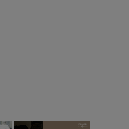
INIMAL WORKS
Helinox ヘリノッ
ミニマルワーク
クス アドバンスド
)V HOUSE L
タクティカルチェ
AN / シェルター
アスキン 替えシー
82,500
¥
11,396
（税込）
（税込）
トのみ マルチカモ