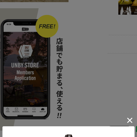
ITEM
アウ
BRAND
UNB
news
【テン
SALE
2026
news
BLAC