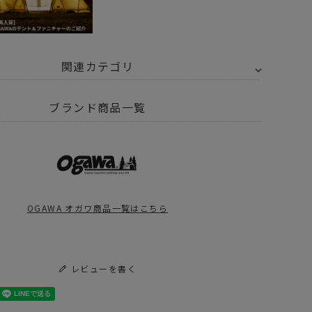
関連カテゴリ
トドア・キャンプ用品
テント・タープ
テント
ブランド商品一覧
Y SELECT
OGAWA オガワ
ト編】UNBYセールからスタッフが見つけた掘り出し物！
 SUMMER SALE
OUTDOOR
OGAWA オガワ商品一覧はこちら
K FRIDAY キャンプギア
レビューを書く