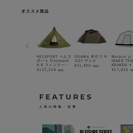
オススメ商品
HELSPORT ヘルス
OGAWA オガワ ホ
Muraco 
ポート Finnmark
ズST テント
INNER TEN
6-8 フィンマーク
KRAKEN 
¥
31,900
（税込）
テント 6-8人用
テント
¥
127,314
¥
17,820
（税込）
（
FEATURES
人気の特集・記事