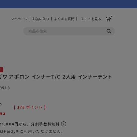
マイページ
お気に入り
よくある質問
カートを見る
OLF
OTHER
F
ルフ
その他
ガワ アポロン インナーT/C 2人用 インナーテント
3518
ッグ
財布
ーチ
キーホルダー/カラビナ
ろ
BINZERO
UNBY ORIGINAL
[
175
ポイント ]
ス
キッチンツール
税込
パレル
インテリア
1,604円
から。分割手数料無料
はPaidyをご利用いただけません。
ズ
収納