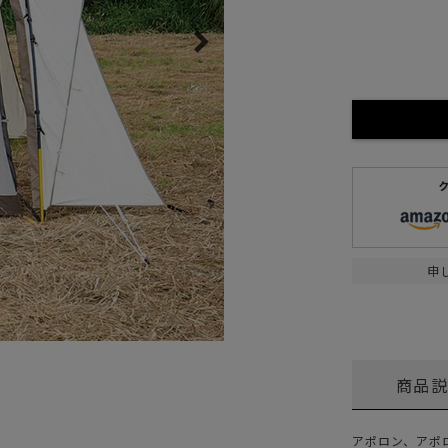
ガネ
焚き火/ストーブ
フィールドギア
クーラーボックス
コンテナ/収納
ステッカー
その他
申
商品
アポロン、アポ