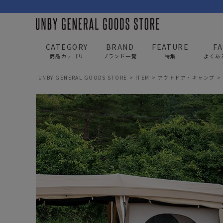
CATEGORY
BRAND
FEATURE
F
商品カテゴリ
ブランド一覧
特集
よくあ
UNBY GENERAL GOODS STORE
ITEM
アウトドア・キャンプ
BAG
APP
バッグ
アパレル
リュック/バックパック
トップス
ショルダー/サコッシュ
アウター
AS2OV
AS2OV 
ビジネスバッグ
パンツ
トートバッグ/ボストン
キャップ/帽子
ポーチ・クラッチ
シューズ/靴下