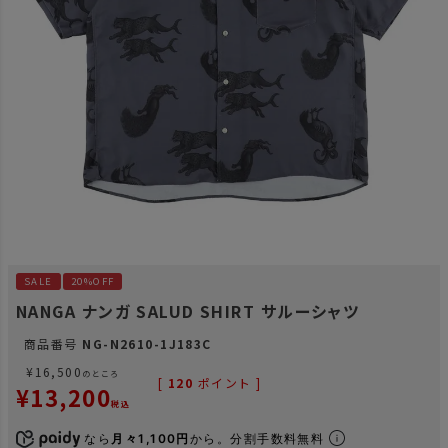
SALE
20%OFF
NANGA ナンガ SALUD SHIRT サルーシャツ
商品番号
NG-N2610-1J183C
¥
16,500
のところ
[
120
ポイント ]
¥
13,200
税込
なら
月々1,100円
から。分割手数料無料