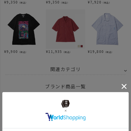
¥
9,350
¥
9,350
¥
7,920
（税込）
（税込）
（税込）
¥
9,900
¥
11,935
¥
19,800
（税込）
（税込）
（税込）
関連カテゴリ
BRAND
UNBY SELECT
NANGA - ナンガ
ブランド商品一覧
ITEM
アパレル
トップス
SALE
2026 SUMMER SALE
APPAREL
news
【UNBY的】 TEE＆MINI BAG
NANGA ナンガ 商品一覧はこちら