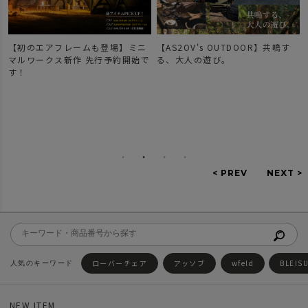
【初のエアフレームも登場】ミニ
【AS2OV's OUTDOOR】共鳴す
マルワークス新作 先行予約開始で
る、大人の遊び。
す！
ローバーチェア
アッソブ
wfeld
BLEIS
NEW ITEM