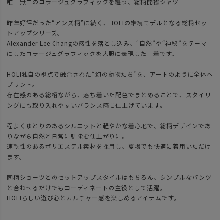
唯一無二のコラージュグラフィックを纏う、総柄開襟シャツ
昨年好評だった“アンズ柄”に続く、HOLIの継続モデルとなる総柄セッ
トアップシリーズ。
Alexander Lee Changの感性を落とし込み、“自然”や“神秘”をテーマ
にしたコラージュグラフィックを大胆に表現した一着です。
HOLI独自の視点で融合された“幻の動物たち”を、アートのように全体へ
プリント。
存在感のある総柄ながら、落ち着いた配色でまとめることで、スタイリ
ングにも取り入れやすいバランス感に仕上げています。
程よくゆとりのあるシルエットと軽やかな着心地で、総柄デザインであ
りながら自然と日常に馴染む仕上がりに。
速乾性のあるポリエステル素材を採用し、夏場でも快適に着用いただけ
ます。
同柄ショーツとのセットアップスタイルはもちろん、シンプルなパンツ
と合わせるだけでもコーディネートの主役として活躍。
HOLIらしい遊び心とカルチャー感を楽しめるアイテムです。