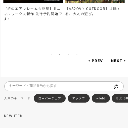
【初のエアフレームも登場】ミニ
【AS2OV's OUTDOOR】共鳴す
マルワークス新作 先行予約開始で
る、大人の遊び。
す！
ローバーチェア
アッソブ
wfeld
BLEIS
NEW ITEM