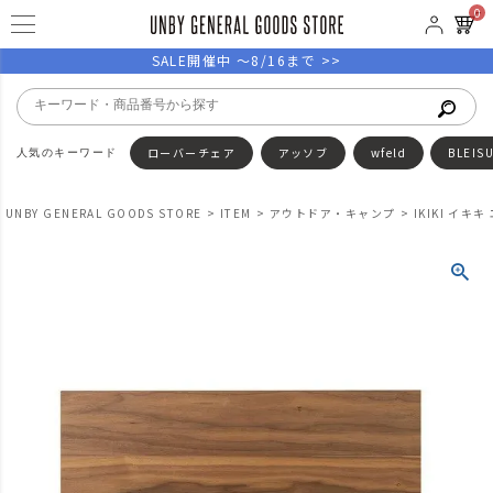
0
SALE開催中 ～8/16まで >>
ローバーチェア
アッソブ
wfeld
BLEIS
UNBY GENERAL GOODS STORE
ITEM
アウトドア・キャンプ
IKIKI イ