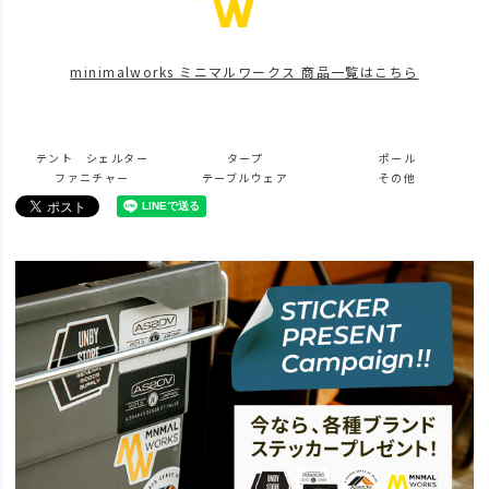
news
本日から！買い取りキャンペーン開催します！
minimalworks ミニマルワークス 商品一覧はこちら
news
UNBY SANDA CAMP MEETING
news
ミニマルワークス初のオーナーイベントレポート！
テント シェルター
タープ
ポール
ファニチャー
テーブルウェア
その他