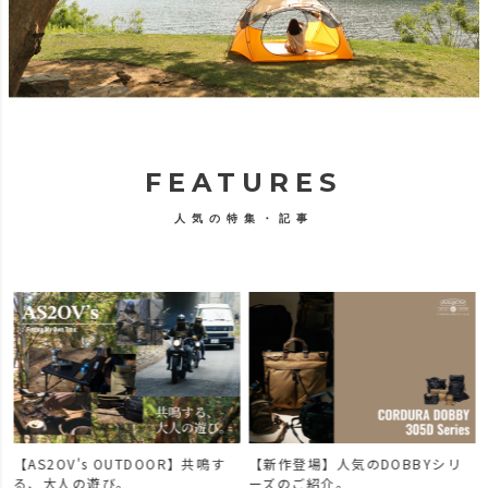
FEATURES
人気の特集・記事
【AS2OV's OUTDOOR】共鳴す
【新作登場】人気のDOBBYシリ
で
る、大人の遊び。
ーズのご紹介。