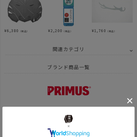
¥
6,380
¥
2,200
¥
1,760
（税込）
（税込）
（税込）
関連カテゴリ
ITEM
アウトドア・キャンプ用品
キッチンツール
キッチンツール
ブランド商品一覧
BRAND
UNBY SELECT
PRIMUS - プリムス
ITEM
アウトドア・キャンプ用品
その他
アウトドア雑貨
PRIMUS プリムス 商品一覧はこちら