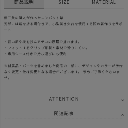
商品説明
SIZE
MATERIAL
燕三条の職人が作ったコンパクト斧
刃部には薪を折る溝付きで、小型焚き火台を使用する際の薪作りをサポ
ート
・細い薪や枝を挟んでテコの原理で折れます。
・フィットするグリップ形状と素材で滑りにくい。
・専用シース付きで持ち運びにも便利
※付属品・パーツを含めました商品の一部に、デザインやカラーが予告
なく変更・仕様変更となる場合がございます。 予めご了承くださいま
せ。
ATTENTION
関連記事