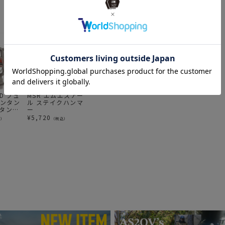
ND フュ
MSR エムエスアー
FEUERHAND フュ
Mt.SUMI マウント
U
ランタン
ル ステイクハンマ
アハンド ランタン
スミ
ッ
ンタン
ー
BS276ランタン
FIRELIGHTERS /
ブ
ファイヤーライタ
ヤ
¥
5,720
¥
7,480
¥
770
¥
込）
（税込）
（税込）
（税込）
ーズ