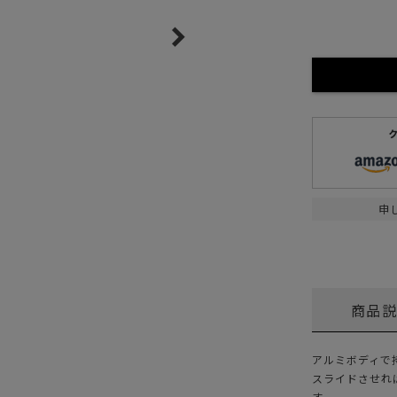
ガネ
焚き火/ストーブ
フィールドギア
クーラーボックス
コンテナ/収納
ステッカー
その他
申
商品
アルミボディで
スライドさせれ
す。