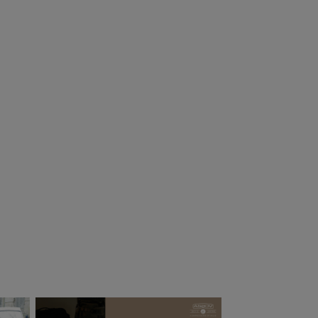
CO ユーコ フラ
TRANGIA トランギ
トパックポータ
ア B25アルコール
ルグリル&ファイ
バーナー
ーピット
7,150
¥
3,300
（税込）
（税込）