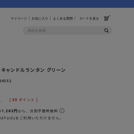
マイページ
お気に入り
よくある質問
カートを見る
OLF
OTHER
コ キャンドルランタン グリーン
ルフ
その他
24352
ッグ
財布
ーチ
キーホルダー/カラビナ
[
35
ポイント ]
込
BINZERO
UNBY ORIGINAL
ス
キッチンツール
1,283円
から。分割手数料無料
はPaidyをご利用いただけません。
パレル
インテリア
ズ
収納