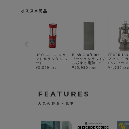
オススメ商品
UCO ユーコ キャ
Bush Craft Inc.
FEUERHA
ンドルランタン レ
ブッシュクラフト/
アハンド 
ッド
ちぢまる電動エア
BS276ラ
ーマット
（ジンク）
¥
3,850
¥
15,950
¥
4,730
（税込）
（税込）
（税
FEATURES
人気の特集・記事