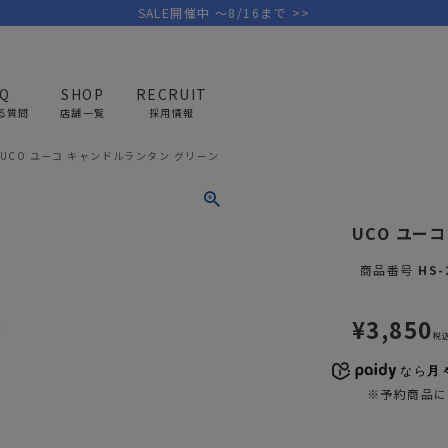
SALE開催中 ～8/16まで >>
AQ
SHOP
RECRUIT
る質問
店舗一覧
採用情報
UCO ユーコ キャンドルランタン グリーン
PICK UP BRAND
AREL
OUTDOOR
G
UCO ユー
アウトドア
ゴ
商品番号
HS-
テント/タープ
キャディバ
¥
3,850
ファニチャー
バッグ/ポ
税
GOLF
MINIMAL WORKS
CA
ランタン/ライト
クラブケー
なら
月々
その他の取扱ブランド一覧はこちら
※予約商品に
寝具
ウェア/ア
キッチン
その他グッ