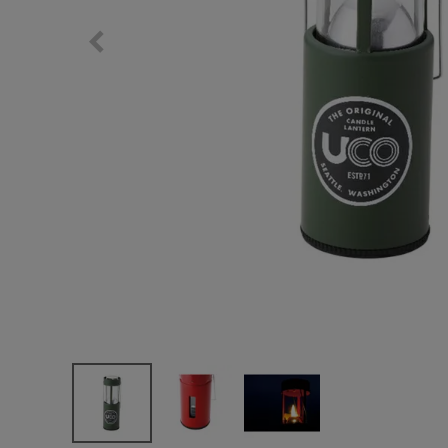
サングラス/メ
時計
その他