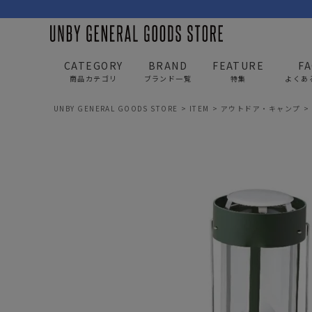
CATEGORY
BRAND
FEATURE
F
商品カテゴリ
ブランド一覧
特集
よくあ
UNBY GENERAL GOODS STORE
ITEM
アウトドア・キャンプ
BAG
APP
バッグ
アパレル
リュック/バックパック
トップス
ショルダー/サコッシュ
アウター
AS2OV
AS2OV 
ビジネスバッグ
パンツ
トートバッグ/ボストン
キャップ/帽子
ポーチ・クラッチ
シューズ/靴下