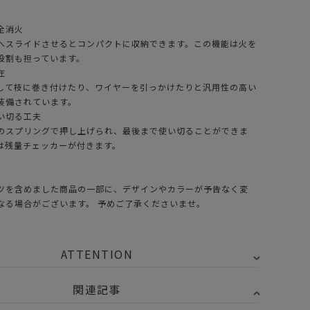
全消火
へスライドさせるとコンパクトに収納できます。この機能は火を
役割も担っています。
在
して枝に巻き付けたり、ワイヤーを引っかけたりと汎用性の高い
装備されています。
い切る工夫
のスプリングで押し上げられ、最後まで使い切ることができま
は残量チェッカーが付きます。
ツを含めました商品の一部に、デザインやカラーが予告なく変
なる場合がございます。 予めご了承くださいませ。
ATTENTION
関連記事