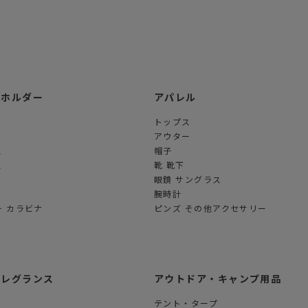
ーホルダー
アパレル
トップス
アウター
ス
帽子
ス
靴 靴下
眼鏡 サングラス
腕時計
 カラビナ
ピンズ その他アクセサリー
フレグランス
アウトドア・キャンプ用品
テント・タープ