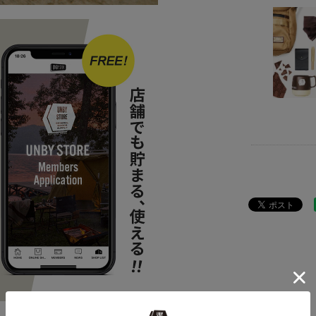
ITEM
アウ
BRAND
UNB
ITEM
アウ
news
UCO
news
2023
news
プレゼ