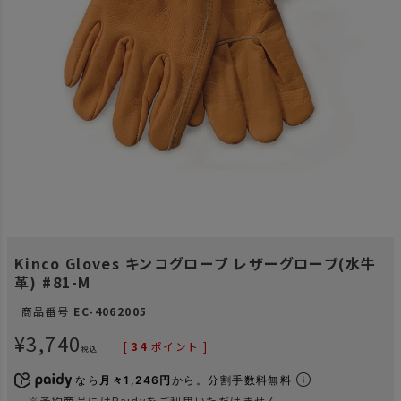
Kinco Gloves キンコグローブ レザーグローブ(水牛
革) #81-M
商品番号
EC-4062005
¥
3,740
[
34
ポイント ]
税込
なら
月々1,246円
から。分割手数料無料
※予約商品にはPaidyをご利用いただけません。