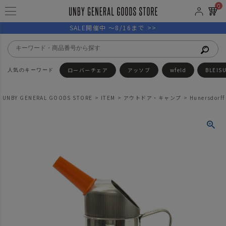
0
SALE開催中 ～8/16まで >>
ローバーチェア
アッソブ
wfeld
BLEIS
UNBY GENERAL GOODS STORE
ITEM
アウトドア・キャンプ
Hunersdor