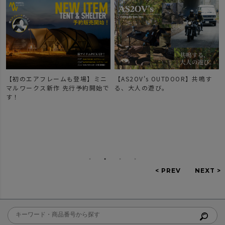
ニ
【AS2OV's OUTDOOR】共鳴す
【新作登場】人気のDOBBYシリ
で
る、大人の遊び。
ーズのご紹介。