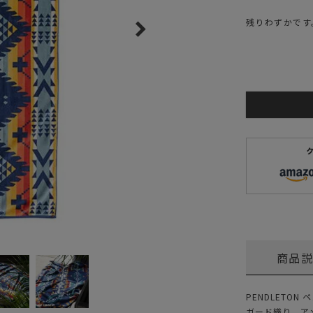
ガネ
焚き火/ストーブ
残りわずかです
フィールドギア
クーラーボックス
コンテナ/収納
ステッカー
その他
商品
PENDLETO
ガード織り、ア