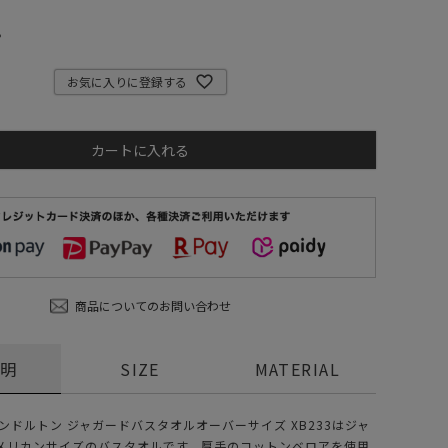
ステーショナリー
。
コスメ/フレグランス
お気に入りに登録する
スマホアクセ
ステッカー
カートに入れる
食品/調味料
その他/ホビー
商品についてのお問い合わせ
説明
SIZE
MATERIAL
N ペンドルトン ジャガードバスタオルオーバーサイズ XB233はジャ
メリカンサイズのバスタオルです。厚手のコットンベロアを使用