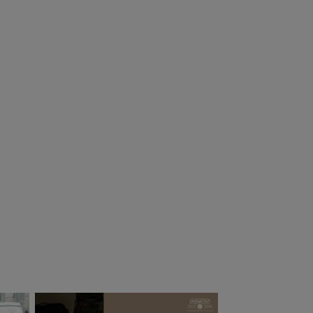
AREBONES
Kinco Gloves キ
IVING ベアボーン
ンコグローブ
リビング BBL ワ
United Grain
ヤーゲート カラ
Deerskin
2,530
¥
7,040
（税込）
（税込）
ナ Mサイズ 2パ
ク