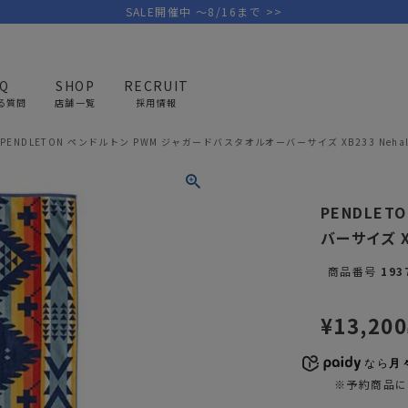
SALE開催中 ～8/16まで >>
AQ
SHOP
RECRUIT
る質問
店舗一覧
採用情報
PENDLETON ペンドルトン PWM ジャガードバスタオルオーバーサイズ XB233 Neha
PICK UP BRAND
AREL
OUTDOOR
G
PENDLE
アウトドア
ゴ
バーサイズ X
テント/タープ
キャディバ
商品番号
193
ファニチャー
バッグ/ポ
GOLF
MINIMAL WORKS
CA
¥
13,200
ランタン/ライト
クラブケー
その他の取扱ブランド一覧はこちら
寝具
ウェア/ア
なら
月々
※予約商品に
キッチン
その他グッ