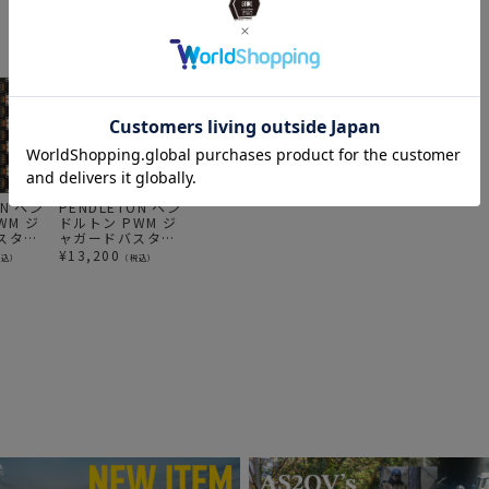
ON ペン
PENDLETON ペン
AS2OV(アッソ
PENDLETON ペン
B
WM ジ
ドルトン PWM ジ
ブ)FOOD FORCE
ドルトン PWM
L
スタオ
ャガードバスタオ
CAMPING MEAL
PENDLETON Pet
ズ
サイズ
ルオーバーサイズ
BOWL ボウル メラ
Dog Leashes
イ
¥
13,200
¥
1,100
¥
14,300
¥
税込）
（税込）
（税込）
（税込）
セフ
XB233 ダイアモン
ミン
Harding ハーネ
ビ
ラック
ドピークス
ス
ッ