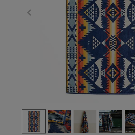
サングラス/メ
時計
その他