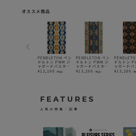
オススメ商品
PENDLETON ペン
PENDLETON ペン
PENDLET
ドルトン PWM ジ
ドルトン PWM ジ
ドルトン P
ャガードバスタオ
ャガードバスタオ
ャガードバ
ルオーバーサイズ
ルオーバーサイズ
ルオーバー
¥
12,100
¥
13,200
¥
13,200
（税込）
（税込）
（
XB233 LosLunas
XB233 クリークサ
チーフジョ
イド
XB233 ブ
FEATURES
人気の特集・記事