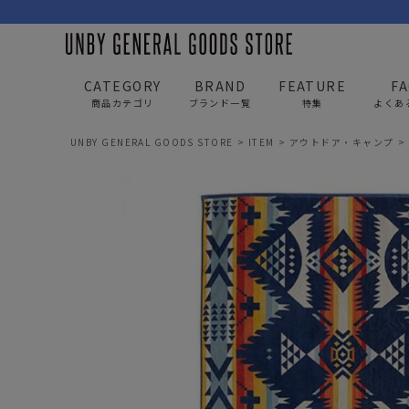
CATEGORY
BRAND
FEATURE
F
商品カテゴリ
ブランド一覧
特集
よくあ
UNBY GENERAL GOODS STORE
ITEM
アウトドア・キャンプ
BAG
APP
バッグ
アパレル
リュック/バックパック
トップス
ショルダー/サコッシュ
アウター
AS2OV
AS2OV 
ビジネスバッグ
パンツ
トートバッグ/ボストン
キャップ/帽子
ポーチ・クラッチ
シューズ/靴下