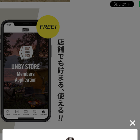
SPECIAL
W
BRAND
UNB
ITEM
アウ