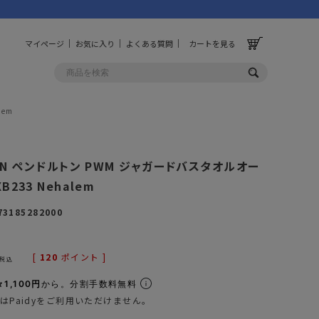
マイページ
お気に入り
よくある質問
カートを見る
lem
OLF
OTHER
TON ペンドルトン PWM ジャガードバスタオルオー
ルフ
その他
B233 Nehalem
ッグ
財布
73185282000
ーチ
キーホルダー/カラビナ
BINZERO
UNBY ORIGINAL
[
120
ポイント ]
ス
キッチンツール
税込
パレル
インテリア
1,100円
から。分割手数料無料
はPaidyをご利用いただけません。
ズ
収納