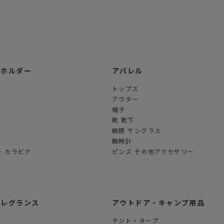
ーホルダー
アパレル
トップス
アウター
ス
帽子
ス
靴 靴下
眼鏡 サングラス
腕時計
 カラビナ
ピンズ その他アクセサリー
フレグランス
アウトドア・キャンプ用品
テント・タープ