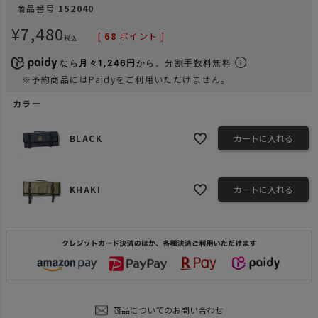
商品番号
152040
¥
7,480
[
68
ポイント ]
税込
なら
月々1,246円
から。分割手数料無料
※予約商品にはPaidyをご利用いただけません。
カラー
BLACK
カートに入れる
KHAKI
カートに入れる
商品についてのお問い合わせ