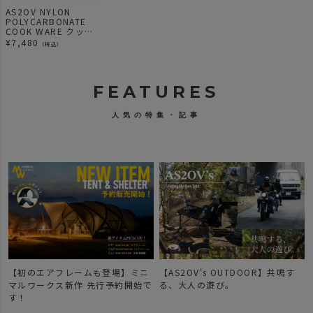
AS2OV NYLON
POLYCARBONATE
COOK WARE クック
ウェア
¥
7,480
（税込）
FEATURES
人気の特集・記事
【初のエアフレームも登場】ミニ
【AS2OV's OUTDOOR】共鳴す
マルワークス新作 先行予約開始で
る、大人の遊び。
す！