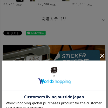
¥
7,700
¥
7,700
¥
11,000
（税込）
（税込）
（税込）
関連カテゴリ
ITEM
キッチン・インテリア・収納
BRAND
AS2OV アッソブ
アイテム別
その他
ITEM
キッチン・インテリア・収納
収納用品
ITEM
キッチン・インテリア・収納
キッチンツール
BRAND
AS2OV アッソブ
BRAND
AS2OV アッソブ
NYLON POLYCARBONATE
ITEM
アウトドア・キャンプ用品
BRAND
AS2OV アッソブ
アイテム別
アウトドアアイテム
news
AS2OVの人気コンテナボックス。新作入荷！