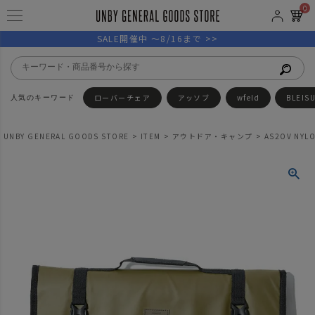
0
SALE開催中 ～8/16まで >>
ローバーチェア
アッソブ
wfeld
BLEIS
UNBY GENERAL GOODS STORE
ITEM
アウトドア・キャンプ
AS2OV NYL