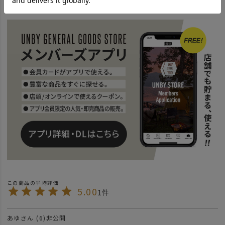
news
【AS2OVの限定セール】この週末がラストチャンス！
news
AS2OVのローバーチェアのオプション新作ウォールポケット
news
POLYCARBONATEシリーズ
5.00
1
あゆ
6
非公開