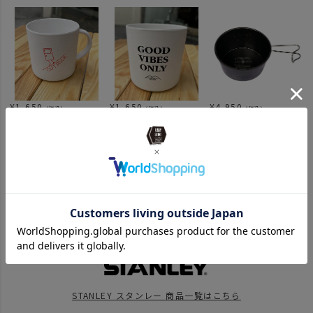
¥
1,650
¥
1,650
¥
4,950
（税込）
（税込）
（税込）
関連カテゴリ
ITEM
アウトドア・キャンプ用品
キッチンツール
食器・カトラリー
ブランド商品一覧
BRAND
UNBY SELECT
STANLEY - スタンレー
BRAND
UNBY SELECT
STANLEY - スタンレー
容量別
500mlから1L
news
父の日24
STANLEY スタンレー 商品一覧はこちら