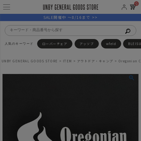
0
SALE開催中 ～8/16まで >>
ローバーチェア
アッソブ
wfeld
BLEIS
UNBY GENERAL GOODS STORE
ITEM
アウトドア・キャンプ
Oregonia