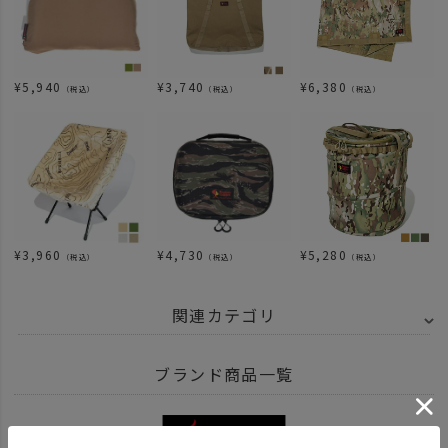
¥
5,940
¥
3,740
¥
6,380
（税込）
（税込）
（税込）
¥
3,960
¥
4,730
¥
5,280
（税込）
（税込）
（税込）
関連カテゴリ
BRAND
UNBY SELECT
Oregonian Camper オレゴニアンキャンパー
ブランド商品一覧
ITEM
雑貨・ホビー
ステッカー シール