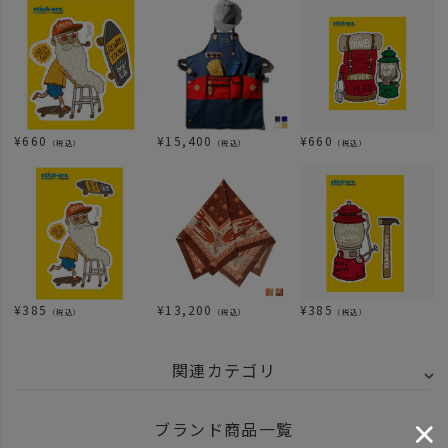
¥
660
¥
15,400
¥
660
（税込）
（税込）
（税込）
¥
385
¥
13,200
¥
385
（税込）
（税込）
（税込）
関連カテゴリ
ITEM
雑貨・ホビー
ステッカー シール
ブランド商品一覧