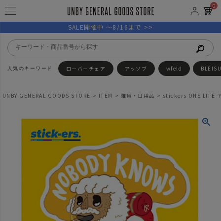
0
SALE開催中 ～8/16まで >>
ローバーチェア
アッソブ
wfeld
BLEIS
UNBY GENERAL GOODS STORE
ITEM
雑貨・日用品
stickers ONE LIFE