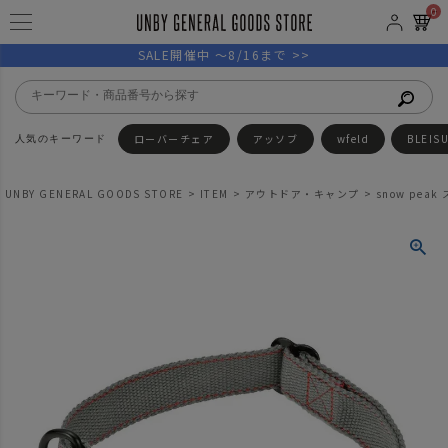
0
SALE開催中 ～8/16まで >>
ローバーチェア
アッソブ
wfeld
BLEIS
UNBY GENERAL GOODS STORE
ITEM
アウトドア・キャンプ
snow pea