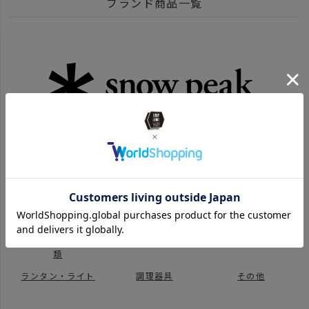
ブランド商品一覧
ITEM
雑貨・ホビー
その他雑貨
BRAND
UNBY SELECT
SNOW PEAK スノーピーク
BRAND
UNBY SELECT
SNOW PEAK スノーピーク
その他
SALE
2026 SUMMER SALE
OUTDOOR
news
BLACK FRIDAY キャンプギア
SNOW PEAK スノーピーク 商品一覧はこちら
テント・タープ
テントアクセサリー
コンテナ・バッグ
設営用品
テーブル・チェア・
ストーブ・焚き火
テーブルウェア
ラック ファニチャー
類
ランタン・ライト
調理器具
その他