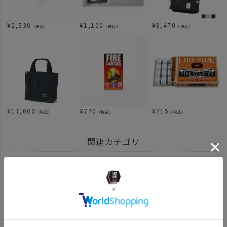
¥
2,530
¥
1,100
¥
8,470
（税込）
（税込）
（税込）
¥
17,600
¥
770
¥
715
（税込）
（税込）
（税込）
関連カテゴリ
BRAND
UNBY SELECT
Shim. Craft シムクラフト
ブランド商品一覧
ITEM
アウトドア・キャンプ用品
ランタン ライト
ITEM
アウトドア・キャンプ用品
その他