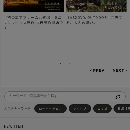
【初のエアフレームも登場】ミニ
【AS2OV's OUTDOOR】共鳴す
マルワークス新作 先行予約開始で
る、大人の遊び。
す！
ローバーチェア
アッソブ
wfeld
BLEIS
NEW ITEM