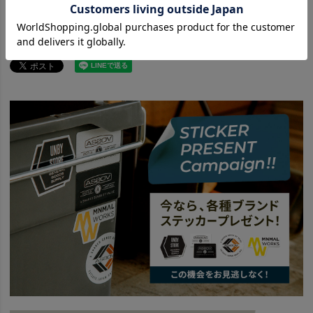
ITEM
雑貨・ホビー
その他雑貨
Shim.craft シムクラフト 商品一覧はこちら
news
サンゾー工務店 Shim.Craft 先着販売