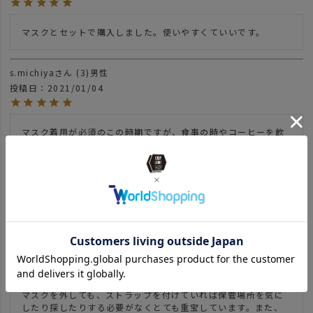
マスクとセットで購入しました。使いやすくていいです。
s.michiya
3
男性
投稿日
2021/01/04
マスク着用が必須のこの時期ですが、食事の時やコーヒーを飲
むときなどどうしてもマスクを外さなければならない時があ
り、外せばバッグやポケットへ入れと煩わしいことばかり。こ
のストラップで首からかけられて劇的に楽になりました。また
カラーもたくさんあり、ファッション性も高くとてもお気に入
りです！
TK23
8
大阪府
30代
投稿日
2020/12/28
マスクを外しても、ストラップを付けていれば保管場所を気に
したり探したりする必要がなくとても重宝しています。また、