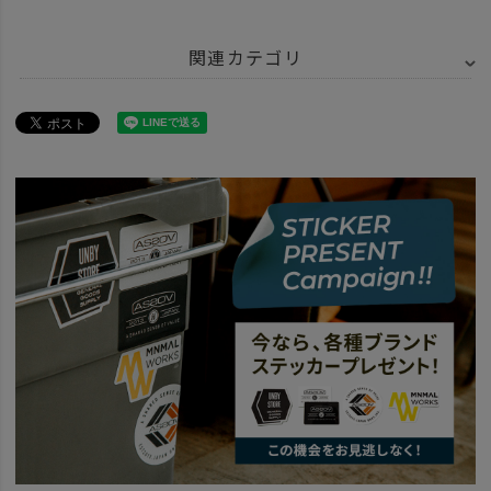
関連カテゴリ
BRAND
AS2OV アッソブ
アイテム別
その他
ITEM
雑貨・ホビー
その他雑貨
SPECIAL
父の日
梅-1000円～
SPECIAL
AS2OV マスク＆マスクアクセサリー
BRAND
AS2OV アッソブ
news
2022年11月25日 価格改定について
news
トラベルスタイル'23
news
OTHER
news