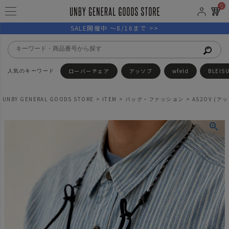
0
SALE開催中 ～8/16まで >>
ローバーチェア
アッソブ
wfeld
BLEIS
UNBY GENERAL GOODS STORE
ITEM
バッグ・ファッション
AS2OV (ア