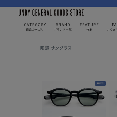
CATEGORY
BRAND
FEATURE
F
商品カテゴリ
ブランド一覧
特集
よくあ
UNBY GENERAL GOODS STORE
ITEM
アパレル
眼鏡 サングラス
BAG
APP
バッグ
アパレル
リュック/バックパック
トップス
NEW
ショルダー/サコッシュ
アウター
AS2OV
AS2OV 
ビジネスバッグ
パンツ
トートバッグ/ボストン
キャップ/帽子
ポーチ・クラッチ
シューズ/靴下