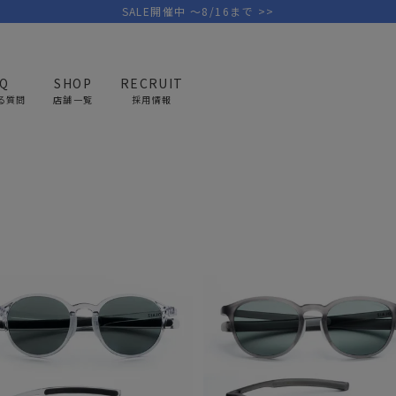
SALE開催中 ～8/16まで >>
AQ
SHOP
RECRUIT
る質問
店舗一覧
採用情報
眼鏡 サングラス
PICK UP BRAND
AREL
OUTDOOR
G
アウトドア
ゴ
テント/タープ
キャディバ
ファニチャー
バッグ/ポ
GOLF
MINIMAL WORKS
CA
ランタン/ライト
クラブケー
その他の取扱ブランド一覧はこちら
寝具
ウェア/ア
キッチン
その他グッ