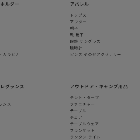
ーホルダー
アパレル
トップス
アウター
ス
帽子
ス
靴 靴下
眼鏡 サングラス
腕時計
 カラビナ
ピンズ その他アクセサリー
フレグランス
アウトドア・キャンプ用品
テント・タープ
ランス
ファニチャー
テーブル
チェア
テーブルウェア
ブランケット
ランタン ライト