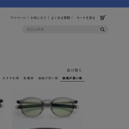
マイページ
お気に入り
よくある質問
カートを見る
OLF
OTHER
ルフ
その他
並び替え
おすすめ順
新着順
価格が安い順
価格が高い順
ッグ
財布
ーチ
キーホルダー/カラビナ
BINZERO
UNBY ORIGINAL
ス
キッチンツール
パレル
インテリア
ズ
収納