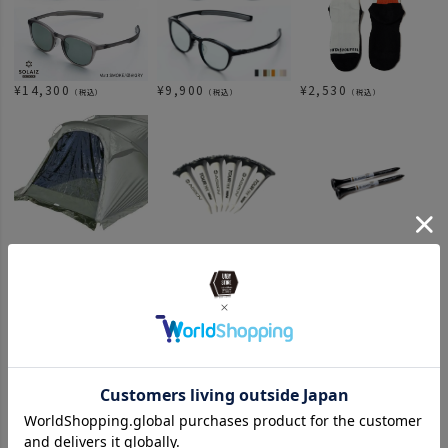
¥
14,300
¥
9,900
¥
2,530
（税込）
（税込）
（税込）
¥
7,260
¥
1,430
¥
660
（税込）
（税込）
（税込）
関連カテゴリ
ITEM
アパレル
眼鏡 サングラス
news
SOLAIZ POPUP