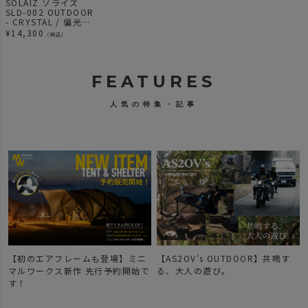
SOLAIZ ソライズ
SLD-002 OUTDOOR
- CRYSTAL / 偏光
GRY
¥
14,300
（税込）
FEATURES
人気の特集・記事
【初のエアフレームも登場】ミニ
【AS2OV's OUTDOOR】共鳴す
マルワークス新作 先行予約開始で
る、大人の遊び。
す！