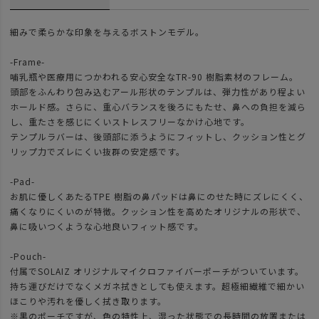
細みで柔らかな印象を与えるボストンモデル。
-Frame-
哺乳瓶や医療用につかわれる安心安全なTR-90 樹脂素材のフレーム。
頭部をふんわり包み込むアール形状のテンプルは、弾力性があり程よい
ホールド感。さらに、重心バランスを後ろにもたせ、鼻への負担を減ら
し、重たさを感じにくいストレスフリーなかけ心地です。
テンプルラバーは、後頭部に添うようにフィットし、クッション性とグ
リップ力でズレにくい抜群の安定感です。
-Pad-
お肌に優しくあたるTPE 樹脂の鼻パッドは鼻にのせた時にズレにくく、
痛くなりにくいのが特徴。クッション性を高めたオリジナルの形状で、
鼻に吸いつくような心地良いフィット感です。
-Pouch-
付属でSOLAIZ オリジナルマイクロファイバーポーチがついています。
持ち運びだけでなくメガネ拭きとしても使えます。超極細繊維で細かい
ほこりや汚れを優しく拭き取ります。
※黒のポーチですが、色の特性上、湿った状態での長時間の放置または