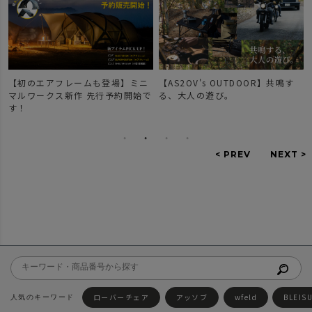
【初のエアフレームも登場】ミニ
【AS2OV's OUTDOOR】共鳴す
マルワークス新作 先行予約開始で
る、大人の遊び。
す！
ローバーチェア
アッソブ
wfeld
BLEIS