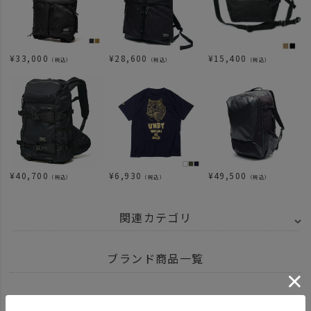
¥
33,000
¥
28,600
¥
15,400
（税込）
（税込）
（税込）
¥
40,700
¥
6,930
¥
49,500
（税込）
（税込）
（税込）
関連カテゴリ
ITEM
雑貨・ホビー
携帯アクセサリー
ブランド商品一覧
news
BLACK FRIDAY キャンプギア
BRAND
NATIVE UNION - ネイティブユニオン