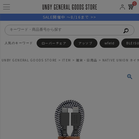
0
SALE開催中 ～8/16まで >>
ローバーチェア
アッソブ
wfeld
BLEIS
UNBY GENERAL GOODS STORE
ITEM
雑貨・日用品
NATIVE UNION ネイ