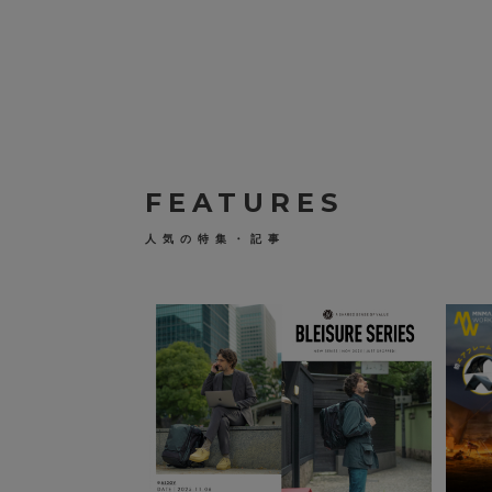
I
,
E
D
6
ハ
4
イ
0
タ
（
イ
税
ド
込
タ
）
ー
プ
バ
ッ
FEATURES
グ
ラ
ウ
人気の特集・記事
ン
ド
M