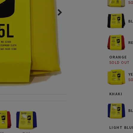
S
ガネ
焚き火/ストーブ
フィールドギア
B
クーラーボックス
コンテナ/収納
R
ステッカー
その他
ORANGE
SOLD OUT
Y
S
KHAKI
B
LIGHT BLU