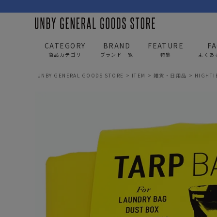
CATEGORY
BRAND
FEATURE
F
商品カテゴリ
ブランド一覧
特集
よくあ
UNBY GENERAL GOODS STORE
ITEM
雑貨・日用品
HIGHT
BAG
APP
バッグ
アパレル
リュック/バックパック
トップス
ショルダー/サコッシュ
アウター
AS2OV
AS2OV 
ビジネスバッグ
パンツ
トートバッグ/ボストン
キャップ/帽子
ポーチ・クラッチ
シューズ/靴下