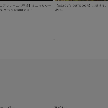
エアフレームも登場】ミニマルワー
【AS2OV's OUTDOOR】共鳴す
作 先行予約開始です！
遊び。
ーホルダー
アパレル