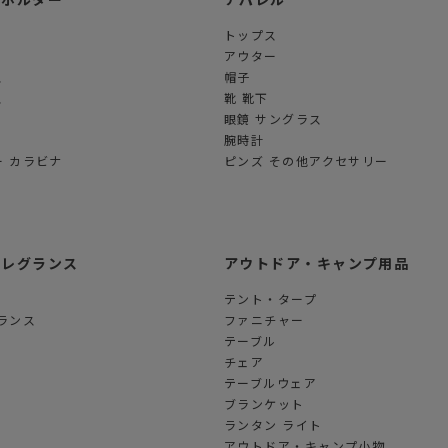
トップス
アウター
ス
帽子
ス
靴 靴下
眼鏡 サングラス
腕時計
 カラビナ
ピンズ その他アクセサリー
フレグランス
アウトドア・キャンプ用品
テント・タープ
ランス
ファニチャー
テーブル
チェア
テーブルウェア
ブランケット
ランタン ライト
アウトドア・キャンプ小物