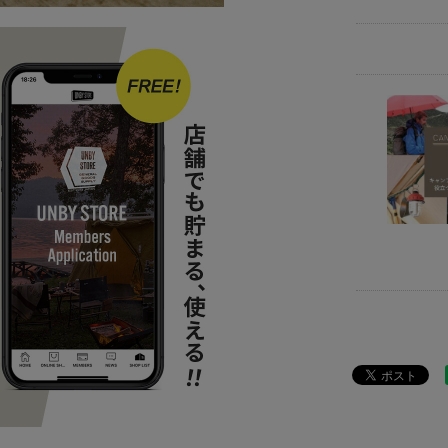
ITEM
アウ
ITEM
キッ
SPECIAL
U
SPECIAL
U