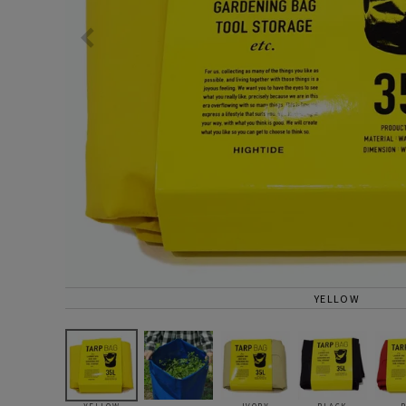
サングラス/メ
時計
その他
YELLOW