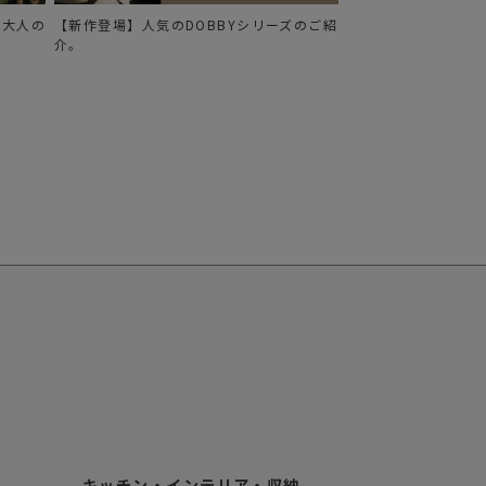
る、大人の
【新作登場】人気のDOBBYシリーズのご紹
介。
キッチン・インテリア・収納