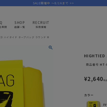
SALE開催中 ～8/16まで >>
AQ
SHOP
RECRUIT
る質問
店舗一覧
採用情報
IED ハイタイド タープバッグ ラウンド M
PICK UP BRAND
AREL
OUTDOOR
G
HIGHTIE
アウトドア
ゴ
商品番号
HT-
テント/タープ
キャディバ
¥
2,640
ファニチャー
バッグ/ポ
税
GOLF
MINIMAL WORKS
CA
ランタン/ライト
クラブケー
その他の取扱ブランド一覧はこちら
寝具
ウェア/ア
カラー
キッチン
その他グッ
I