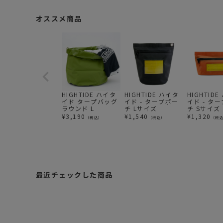
オススメ商品
HIGHTIDE ハイタ
HIGHTIDE ハイタ
HIGHTID
イド タープバッグ
イド - タープポー
イド - タ
ラウンド L
チ Lサイズ
チ Sサイズ
¥
3,190
¥
1,540
¥
1,320
（税込）
（税込）
（税
最近チェックした商品
H
I
G
H
¥
T
2