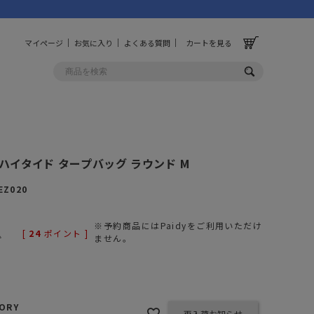
マイページ
お気に入り
よくある質問
カートを見る
OLF
OTHER
D ハイタイド タープバッグ ラウンド M
ルフ
その他
EZ020
ッグ
財布
※予約商品にはPaidyをご利用いただけ
ーチ
キーホルダー/カラビナ
[
24
ポイント ]
込
ません。
BINZERO
UNBY ORIGINAL
ス
キッチンツール
パレル
インテリア
ズ
収納
VORY
再入荷お知らせ