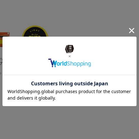
BRAND
UNB
ITEM
アウ
ITEM
アウ
news
備え
E ハイタ
BYRD バード ライ
BYRD バード クレ
MINIMAL WORKS
B
ープポー
トポマード ザ・フ
イポマード CLAY
(ミニマルワーク
ト
リー 95g
ス)FOLDING BOX
9
¥
3,300
（税込）
S2 / 折りたたみコ
¥
3,300
¥
5,500
¥
込）
（税込）
（税込）
ンテナボックス