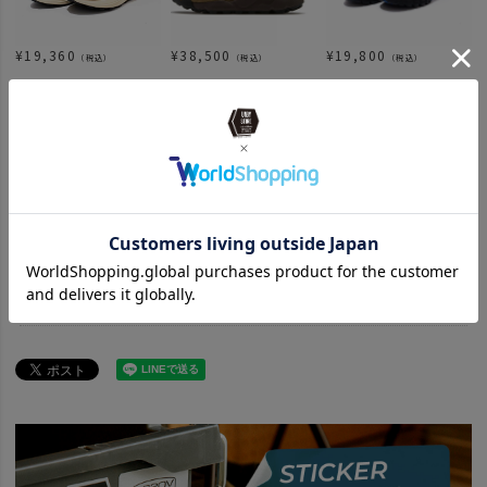
¥
19,360
¥
38,500
¥
19,800
（税込）
（税込）
（税込）
¥
21,560
¥
16,940
¥
23,100
（税込）
（税込）
（税込）
関連カテゴリ
ITEM
アパレル
靴 靴下
news
アウターとバッグで作る、冬のUNBYスタイル。
SALE
2026 SUMMER SALE
APPAREL