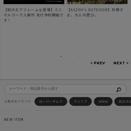
【初のエアフレームも登場】ミニ
【AS2OV's OUTDOOR】共鳴す
マルワークス新作 先行予約開始で
る、大人の遊び。
す！
ローバーチェア
アッソブ
wfeld
BLEIS
NEW ITEM