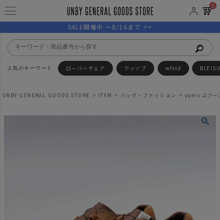
0
SALE開催中 ～8/16まで >>
ローバーチェア
アッソブ
wfeld
BLEIS
UNBY GENERAL GOODS STORE
ITEM
バッグ・ファッション
yuers ユア