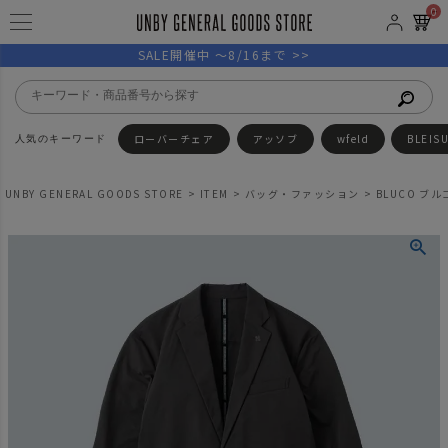
0
SALE開催中 ～8/16まで >>
ローバーチェア
アッソブ
wfeld
BLEIS
UNBY GENERAL GOODS STORE
ITEM
バッグ・ファッション
BLUCO ブ