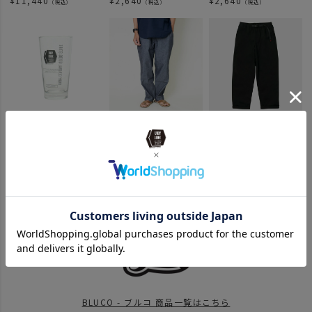
¥
11,440
¥
2,640
¥
2,640
（税込）
（税込）
（税込）
¥
2,090
¥
14,080
¥
10,780
（税込）
（税込）
（税込）
関連カテゴリ
ITEM
アパレル
ブランド商品一覧
ITEM
アパレル
アウター
news
UNBYで今年の春夏、買い始め。26
BRAND
UNBY SELECT
BLUCO - ブルコ
BLUCO - ブルコ 商品一覧はこちら
SALE
2026 SUMMER SALE
APPAREL