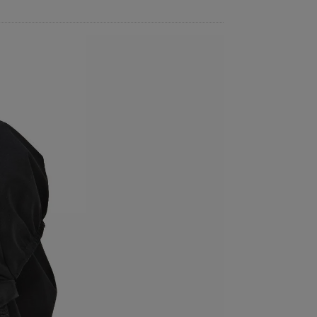
ER PROOF シリーズ人気のひみつ
2OVの限定セール】この週末がラストチャンス！
ER PROOFシリーズ3選
日に差がつくバッグ
2OV アッソブ
22～30L（リットル）