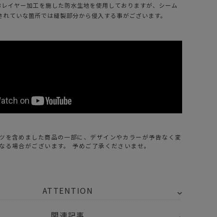
3レイヤー加工を施した防水生地を使用しておりますが、シーム
されていな箇所では縫製部分から侵入する事がございます。
ツを含めました商品の一部に、デザインやカラーが予告なく変
なる場合がございます。 予めご了承くださいませ。
ATTENTION
関連記事