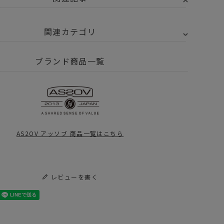
関連カテゴリ
2OV アッソブ
WATER PROOF CORDURA
ブランド商品一覧
グ
リュック バックパック
S2OV (アッソブ)
AS2OV (アッソブ)
グ
ジネスリュック
EXCLUSIVE
ジネスバッグ バ
BALLISTIC NYLON
クパック WATER
2POCKET BACK
2OV アッソブ
47,300
¥
44,000
（税込）
（税込）
ROOF CORDURA
PACK / バックパッ
05D 2WAY BAG
ク
AS2OV アッソブ 商品一覧はこちら
S2OV_WP
サイズ 141608
Y厳選。梅雨グッズ。
2OV アッソブ
アイテム別
バックパック
レビューを書く
V TRAVEL FAIR
 Day