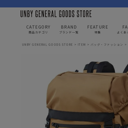
CATEGORY
BRAND
FEATURE
F
商品カテゴリ
ブランド一覧
特集
よくあ
UNBY GENERAL GOODS STORE
ITEM
バッグ・ファッション
BAG
APP
バッグ
アパレル
リュック/バックパック
トップス
ショルダー/サコッシュ
アウター
AS2OV
AS2OV 
ビジネスバッグ
パンツ
トートバッグ/ボストン
キャップ/帽子
ポーチ・クラッチ
シューズ/靴下