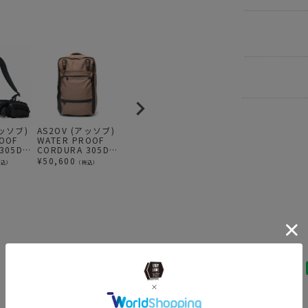
BRAND
AS
ITEM
バッ
アッソブ)
AS2OV (アッソブ)
AS2OV (アッソブ)
AS2OV (アッソブ)
A
ITEM
バッ
OOF
WATER PROOF
WATER PROOF
WATER PROOF
ビ
305D
CORDURA 305D
CORDURA 305D
CORDURA 305D
ビ
 / 防水
2WAY BAG / 防水
ROUND ZIP
ROLL BAG / バッ
ッ
BRAND
AS
¥
50,600
¥
39,600
¥
37,400
¥
税込）
（税込）
（税込）
（税込）
ク ビジ
バックパック リュ
BACKPACK / バッ
クパック KHAKI
P
ク
ック ビジネスバッ
クパック リュック
3
SPECIAL
A
グ KHAKI
S
news
UNB
BRAND
AS
news
AS2O
news
Rainy