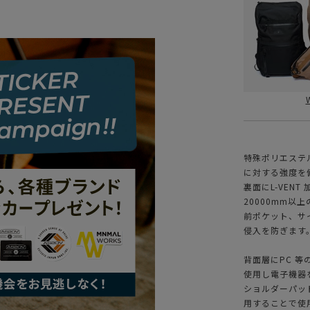
特殊ポリエステル糸
に対する強度を
裏面にL-VEN
20000mm以
前ポケット、サイ
侵入を防ぎます
背面層にPC 等
使用し電子機器
ショルダーパッ
用することで使