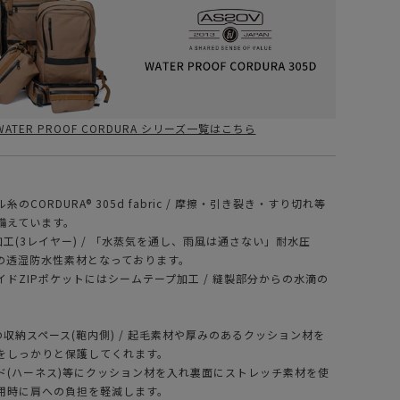
WATER PROOF CORDURA シリーズ一覧はこちら
のCORDURA® 305d fabric / 摩擦・引き裂き・すり切れ等
備えています。
T 加工(3レイヤー) / 「水蒸気を通し、雨風は通さない」耐水圧
上の透湿防水性素材となっております。
ドZIPポケットにはシームテープ加工 / 縫製部分からの水滴の
。
の収納スペース(鞄内側) / 起毛素材や厚みのあるクッション材を
をしっかりと保護してくれます。
ド(ハーネス)等にクッション材を入れ裏面にストレッチ素材を使
用時に肩への負担を軽減します。