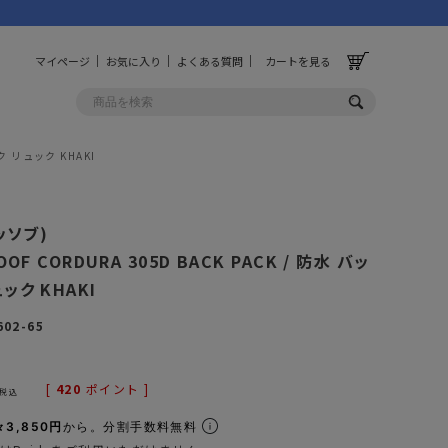
マイページ
お気に入り
よくある質問
カートを見る
ック リュック KHAKI
OLF
OTHER
アッソブ)
ルフ
その他
OOF CORDURA 305D BACK PACK / 防水 バッ
ック KHAKI
ッグ
財布
602-65
ーチ
キーホルダー/カラビナ
BINZERO
UNBY ORIGINAL
ス
キッチンツール
[
420
ポイント ]
税込
パレル
インテリア
々3,850円
から。分割手数料無料
ズ
収納