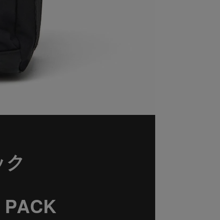
ック
 PACK