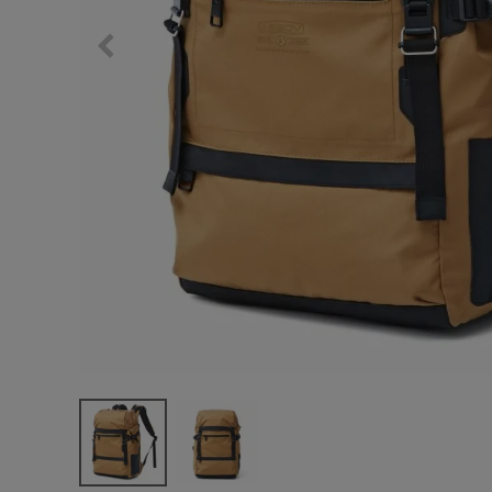
サングラス/メ
時計
その他