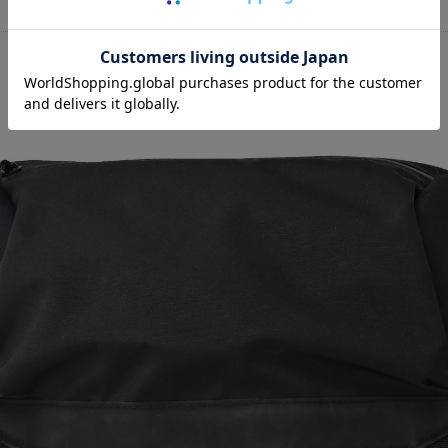
news
WAT
news
【AS
news
WAT
news
雨の
BRAND
AS