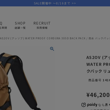
SALE開催中 ～8/16まで >>
AQ
SHOP
RECRUIT
る質問
店舗一覧
採用情報
AS2OV (アッソブ) WATER PROOF CORDURA 305D BACK PACK / 防水 バックパ
PICK UP BRAND
AREL
OUTDOOR
G
AS2OV (
アウトドア
ゴ
WATER PR
クパック リュ
テント/タープ
キャディバ
商品番号
141
ファニチャー
バッグ/ポ
GOLF
MINIMAL WORKS
CA
ランタン/ライト
クラブケー
¥
46,200
その他の取扱ブランド一覧はこちら
寝具
ウェア/ア
なら
月
キッチン
その他グッ