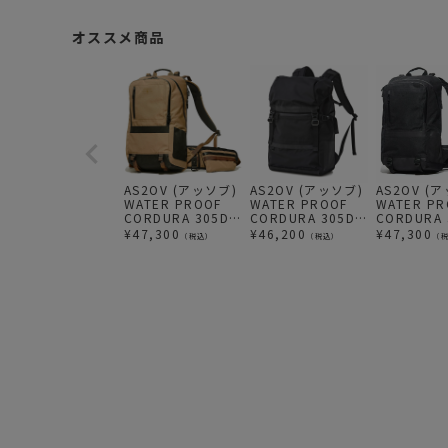
オススメ商品
AS2OV (アッソブ)
AS2OV (アッソブ)
AS2OV (
WATER PROOF
WATER PROOF
WATER PR
CORDURA 305D
CORDURA 305D
CORDURA 
DAY PACK / 防水
BACK PACK / 防水
DAY PACK
¥
47,300
¥
46,200
¥
47,300
（税込）
（税込）
（
バックパック ビジ
バックパック リュ
バックパッ
ネスリュック
ック BLACK
ネスリュッ
KHAKI
BLACK