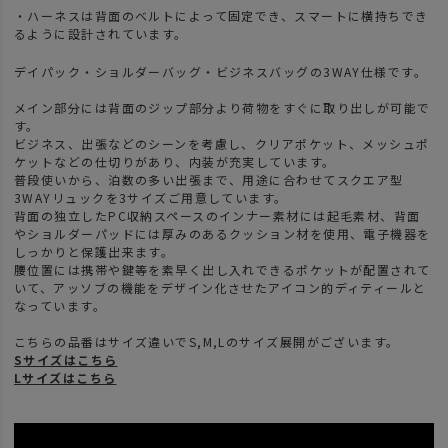
・ハーネスは背面のベルトによって固定でき、スマートに横持ちでき
るように設計されています。
デイパック・ショルダーバッグ・ビジネスバッグの3WAY仕様です。
メイン部分には背面のジップ部分より荷物をすぐに取り出しが可能で
す。
ビジネス、出張などのシーンを考慮し、クリアポケット、メッシュポ
ケットなどの仕切りがあり、内装が充実しています。
普段使いから、泊数の多い出張まで、用途に合わせてスクエア型
3WAYリュックを3サイズご用意しています。
背面の独立したPC収納スペースのインナー素材には起毛素材、背面
やショルダーパッドには厚みのあるクッション材を使用、電子機器を
しっかりと保護出来ます。
腰位置には携帯や鍵等を素早く出し入れできるポケットが配置されて
いて、アッソブの機能をデザイン化させたアイコン的ディティールと
なっています。
こちらの品番はサイズ違いでS,M,Lのサイズ展開がございます。
Sサイズはこちら
Lサイズはこちら