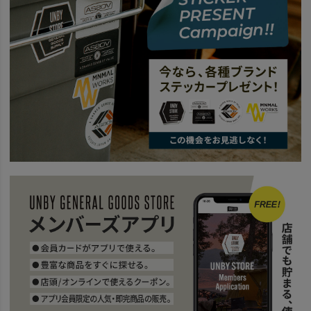
news
夏旅の相棒
BRAND
AS2OV アッソブ
32～40L（リットル）
news
DOBBY 3WAY BACK PACK
news
トラベルにもおすすめリュック（バックパック）
news
SQUARE