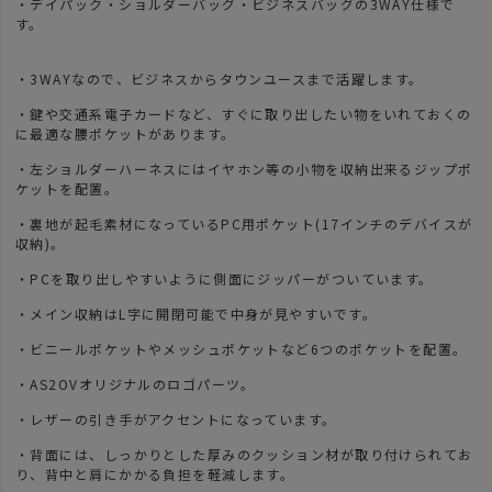
・デイパック・ショルダーバッグ・ビジネスバッグの3WAY仕様で
す。
・3WAYなので、ビジネスからタウンユースまで活躍します。
・鍵や交通系電子カードなど、すぐに取り出したい物をいれておくの
に最適な腰ポケットがあります。
・左ショルダーハーネスにはイヤホン等の小物を収納出来るジップポ
ケットを配置。
・裏地が起毛素材になっているPC用ポケット(17インチのデバイスが
収納)。
・PCを取り出しやすいように側面にジッパーがついています。
・メイン収納はL字に開閉可能で中身が見やすいです。
・ビニールポケットやメッシュポケットなど6つのポケットを配置。
・AS2OVオリジナルのロゴパーツ。
・レザーの引き手がアクセントになっています。
・背面には、しっかりとした厚みのクッション材が取り付けられてお
り、背中と肩にかかる負担を軽減します。