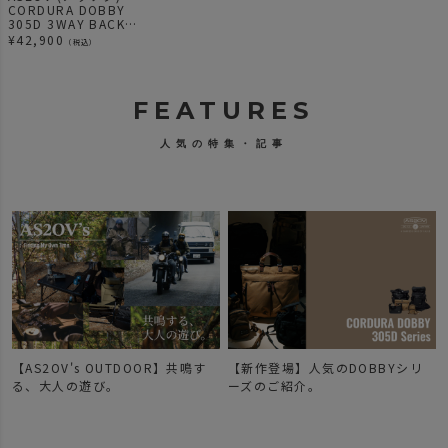
CORDURA DOBBY
305D 3WAY BACK
PACK M BLACK / バ
¥
42,900
（税込）
ックパック
FEATURES
人気の特集・記事
【AS2OV's OUTDOOR】共鳴す
【新作登場】人気のDOBBYシリ
で
る、大人の遊び。
ーズのご紹介。