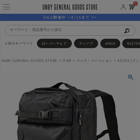
0
SALE開催中 ～8/16まで >>
ローバーチェア
アッソブ
wfeld
BLEIS
UNBY GENERAL GOODS STORE
ITEM
バッグ・ファッション
AS2OV (アッ