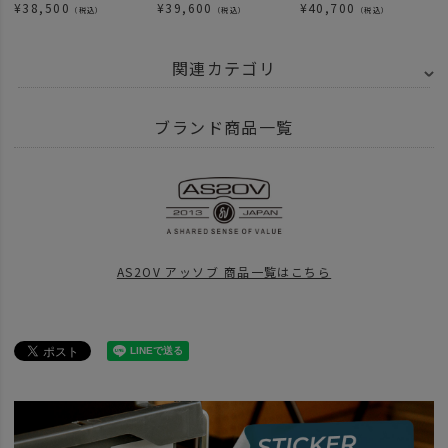
¥
38,500
¥
39,600
¥
40,700
（税込）
（税込）
（税込）
関連カテゴリ
BRAND
AS2OV アッソブ
CORDURA DOBBY 305D - コーデュラ ドビー
ブランド商品一覧
ITEM
バッグ
リュック バックパック
ITEM
バッグ
ビジネスリュック
ITEM
バッグ
ビジネスバッグ
AS2OV アッソブ 商品一覧はこちら
ITEM
バッグ
BRAND
AS2OV アッソブ
news
DOBBYシリーズ
BRAND
AS2OV アッソブ
アイテム別
バックパック
BRAND
AS2OV アッソブ
アイテム別
ビジネスバッグ