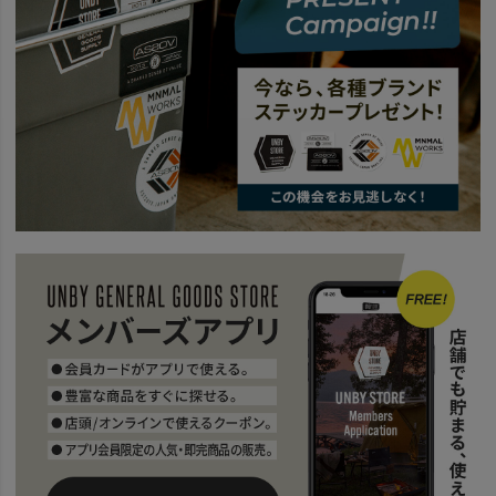
BRAND
wfeld
news
AS2OV Wfeld PRESENTS UNBY NEW YEAR SESSION
news
UNBYで今年の春夏、買い始め。26