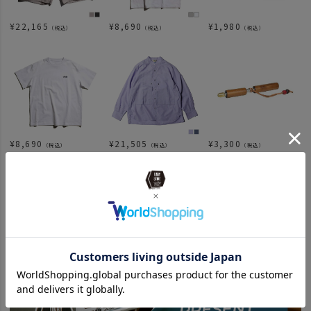
¥
22,165
¥
8,690
¥
1,980
（税込）
（税込）
（税込）
¥
8,690
¥
21,505
¥
3,300
（税込）
（税込）
（税込）
関連カテゴリ
ITEM
アパレル
トップス
ITEM
バッグ・ファッション
ITEM
アウトドア・キャンプ用品
アウトドアアパレル
BRAND
wfeld
wfeld26ｓｓ