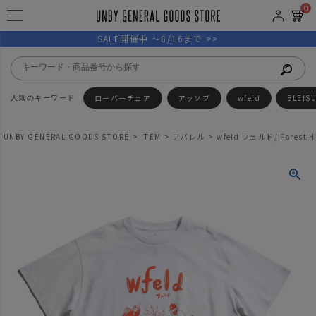
0
SALE開催中 ～8/16まで >>
ローバーチェア
アッソブ
wfeld
BLEIS
UNBY GENERAL GOODS STORE
ITEM
アパレル
wfeld フェルド/ Forest H